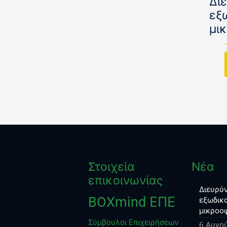
Δι
εξ
μι
Στοιχεία
Νέα
επικοινωνίας
Διευρύν
BOXmind ΕΠΕ
εξωδικα
μικροο
Σύμβουλοι Επιχειρήσεων
6 Αυγο