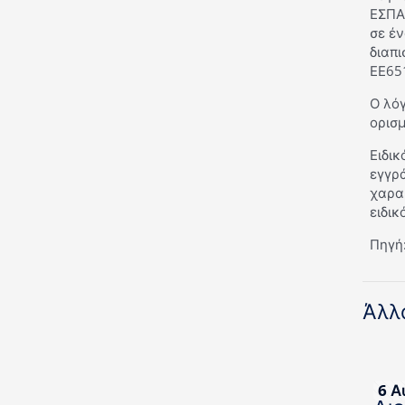
ΕΣΠΑ 
σε έ
διαπι
ΕΕ651
Ο λόγ
ορισ
Ειδικ
εγγρά
χαρα
ειδικ
Πηγή:
Άλλ
6 Α