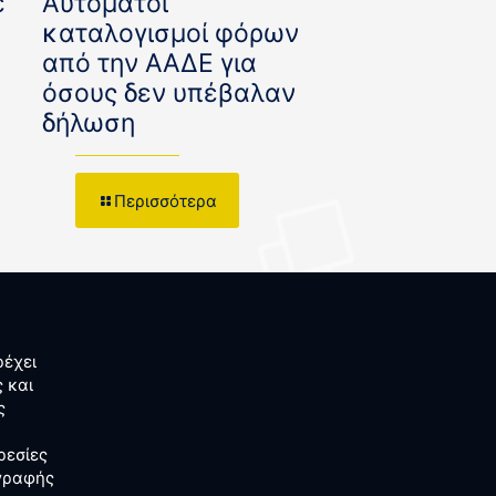
ε
Αυτόματοι
καταλογισμοί φόρων
από την ΑΑΔΕ για
όσους δεν υπέβαλαν
δήλωση
Περισσότερα
έχει
 και
ς
ρεσίες
αγραφής