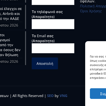
οφειλών.
Πολιτική Απορ
ί έλεγχοι σε
Όροι Χρήσης
Το τηλέφωνό σας
, Airbnb και
(Απαραίτητο)
ό την ΑΑΔΕ
ύστου 2026
τοι
Το Email σας
γισμοί
(Απαραίτητο)
από την
ια όσους δεν
αν δήλωση
Για να σας
όπως cooki
ύστου 2026
συσκευής σ
επιτρέψει 
μοναδικά ID
επηρεάσει α
Συ
εων | All Rights Reserved |
SEO
by
VNG