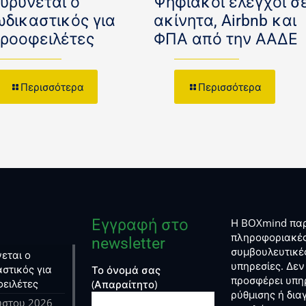
ευρύνεται ο
Ψηφιακοί έλεγχοι σ
ωδικαστικός για
ακίνητα, Airbnb και
κροοφειλέτες
ΦΠΑ από την ΑΑΔΕ
Περισσότερα
Περισσότερα
Εγγραφή στο
Η BOXmind παρ
πληροφοριακές
newsletter
συμβουλευτικέ
εται ο
υπηρεσίες. Δεν
στικός για
Το όνομά σας
προσφέρει υπη
φειλέτες
(Απαραίτητο)
ρύθμισης ή δι
ύστου 2026