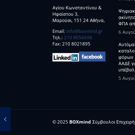
Αγίου Κωνσταντίνου &
Ψηφιακο
Ηφαίστου 3,
ακίνητα
Μαρούσι, 151 24 Αθήνα,
ΦΠΑ απ
Email:
info@boxmind.gr
6 Αυγο
Tηλ.:
210 8056696
Fax: 210 8021895
Αυτόμα
καταλο
φόρων 
ΑΑΔΕ γ
υπέβαλ
5 Αυγο
© 2025
BOXmind
Σύμβουλοι Επιχειρήσ