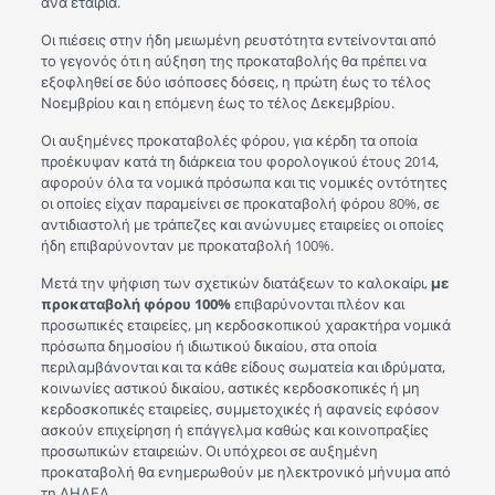
ανά εταιρία.
Οι πιέσεις στην ήδη μειωμένη ρευστότητα εντείνονται από
το γεγονός ότι η αύξηση της προκαταβολής θα πρέπει να
εξοφληθεί σε δύο ισόποσες δόσεις, η πρώτη έως το τέλος
Νοεμβρίου και η επόμενη έως το τέλος Δεκεμβρίου.
Οι αυξημένες προκαταβολές φόρου, για κέρδη τα οποία
προέκυψαν κατά τη διάρκεια του φορολογικού έτους 2014,
αφορούν όλα τα νομικά πρόσωπα και τις νομικές οντότητες
οι οποίες είχαν παραμείνει σε προκαταβολή φόρου 80%, σε
αντιδιαστολή με τράπεζες και ανώνυμες εταιρείες οι οποίες
ήδη επιβαρύνονταν με προκαταβολή 100%.
Μετά την ψήφιση των σχετικών διατάξεων το καλοκαίρι,
με
προκαταβολή φόρου 100%
επιβαρύνονται πλέον και
προσωπικές εταιρείες, μη κερδοσκοπικού χαρακτήρα νομικά
πρόσωπα δημοσίου ή ιδιωτικού δικαίου, στα οποία
περιλαμβάνονται και τα κάθε είδους σωματεία και ιδρύματα,
κοινωνίες αστικού δικαίου, αστικές κερδοσκοπικές ή μη
κερδοσκοπικές εταιρείες, συμμετοχικές ή αφανείς εφόσον
ασκούν επιχείρηση ή επάγγελμα καθώς και κοινοπραξίες
προσωπικών εταιρειών. Οι υπόχρεοι σε αυξημένη
προκαταβολή θα ενημερωθούν με ηλεκτρονικό μήνυμα από
τη ΔΗΛΕΔ.