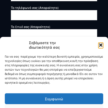
Το τηλέφωνό σας (Απαραίτητο)
Το Email σας (Απαραίτητο)
Σεβόμαστε την
ιδιωτικότητά σας
Για να σας παρέχουμε την καλύτερη δυνατή εμπειρία, χρησιμοποιούμε
τεχνολογίες όπως cookies για την αποθήκευση και/ή την πρόσβαση
στις πληροφορίες της συσκευής σας. Η συναίνεση σας στην χρήση
αυτών των τεχνολογιών θα μας επιτρέψει να επεξεργαστούμε
Η BOXmind παρέχει πληροφοριακές και συμβουλευτικές
δεδομένα όπως συμπεριφορά περιήγησης ή μοναδικά IDs σε αυτον τον
υπηρεσίες. Δεν προσφέρει υπηρεσίες ρύθμισης ή
ιστότοπο. Η μη συναίινεση ή η άρση αυτής μπορεί να επηρεάσει
διαγραφής οφειλών.
αρνητικά ορισμένες λειτουργίες.
Πολιτική Απορρήτου & Όροι Χρήσης
Συμφωνώ