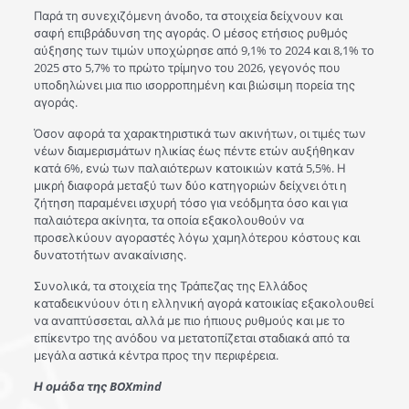
Παρά τη συνεχιζόμενη άνοδο, τα στοιχεία δείχνουν και
σαφή επιβράδυνση της αγοράς. Ο μέσος ετήσιος ρυθμός
αύξησης των τιμών υποχώρησε από 9,1% το 2024 και 8,1% το
2025 στο 5,7% το πρώτο τρίμηνο του 2026, γεγονός που
υποδηλώνει μια πιο ισορροπημένη και βιώσιμη πορεία της
αγοράς.
Όσον αφορά τα χαρακτηριστικά των ακινήτων, οι τιμές των
νέων διαμερισμάτων ηλικίας έως πέντε ετών αυξήθηκαν
κατά 6%, ενώ των παλαιότερων κατοικιών κατά 5,5%. Η
μικρή διαφορά μεταξύ των δύο κατηγοριών δείχνει ότι η
ζήτηση παραμένει ισχυρή τόσο για νεόδμητα όσο και για
παλαιότερα ακίνητα, τα οποία εξακολουθούν να
προσελκύουν αγοραστές λόγω χαμηλότερου κόστους και
δυνατοτήτων ανακαίνισης.
Συνολικά, τα στοιχεία της Τράπεζας της Ελλάδος
καταδεικνύουν ότι η ελληνική αγορά κατοικίας εξακολουθεί
να αναπτύσσεται, αλλά με πιο ήπιους ρυθμούς και με το
επίκεντρο της ανόδου να μετατοπίζεται σταδιακά από τα
μεγάλα αστικά κέντρα προς την περιφέρεια.
Η ομάδα της BOXmind