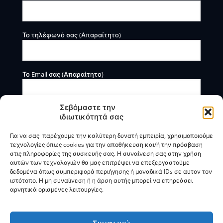
Το τηλέφωνό σας (Απαραίτητο)
Το Email σας (Απαραίτητο)
Σεβόμαστε την
ιδιωτικότητά σας
Για να σας παρέχουμε την καλύτερη δυνατή εμπειρία, χρησιμοποιούμε
τεχνολογίες όπως cookies για την αποθήκευση και/ή την πρόσβαση
στις πληροφορίες της συσκευής σας. Η συναίνεση σας στην χρήση
αυτών των τεχνολογιών θα μας επιτρέψει να επεξεργαστούμε
Η BOXmind παρέχει πληροφοριακές και συμβουλευτικές
δεδομένα όπως συμπεριφορά περιήγησης ή μοναδικά IDs σε αυτον τον
υπηρεσίες. Δεν προσφέρει υπηρεσίες ρύθμισης ή
ιστότοπο. Η μη συναίινεση ή η άρση αυτής μπορεί να επηρεάσει
διαγραφής οφειλών.
αρνητικά ορισμένες λειτουργίες.
Πολιτική Απορρήτου & Όροι Χρήσης
Συμφωνώ