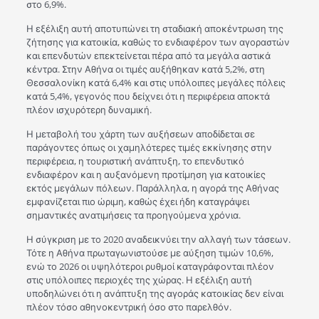
στο 6,9%.
Η εξέλιξη αυτή αποτυπώνει τη σταδιακή αποκέντρωση της
ζήτησης για κατοικία, καθώς το ενδιαφέρον των αγοραστών
και επενδυτών επεκτείνεται πέρα από τα μεγάλα αστικά
κέντρα. Στην Αθήνα οι τιμές αυξήθηκαν κατά 5,2%, στη
Θεσσαλονίκη κατά 6,4% και στις υπόλοιπες μεγάλες πόλεις
κατά 5,4%, γεγονός που δείχνει ότι η περιφέρεια αποκτά
πλέον ισχυρότερη δυναμική.
Η μεταβολή του χάρτη των αυξήσεων αποδίδεται σε
παράγοντες όπως οι χαμηλότερες τιμές εκκίνησης στην
περιφέρεια, η τουριστική ανάπτυξη, το επενδυτικό
ενδιαφέρον και η αυξανόμενη προτίμηση για κατοικίες
εκτός μεγάλων πόλεων. Παράλληλα, η αγορά της Αθήνας
εμφανίζεται πιο ώριμη, καθώς έχει ήδη καταγράψει
σημαντικές ανατιμήσεις τα προηγούμενα χρόνια.
Η σύγκριση με το 2020 αναδεικνύει την αλλαγή των τάσεων.
Τότε η Αθήνα πρωταγωνιστούσε με αύξηση τιμών 10,6%,
ενώ το 2026 οι υψηλότεροι ρυθμοί καταγράφονται πλέον
στις υπόλοιπες περιοχές της χώρας. Η εξέλιξη αυτή
υποδηλώνει ότι η ανάπτυξη της αγοράς κατοικίας δεν είναι
πλέον τόσο αθηνοκεντρική όσο στο παρελθόν.