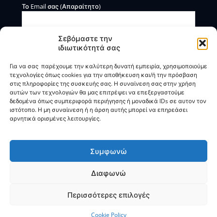
Το Email σας (Απαραίτητο)
Σεβόμαστε την
ιδιωτικότητά σας
Για να σας παρέχουμε την καλύτερη δυνατή εμπειρία, χρησιμοποιούμε
τεχνολογίες όπως cookies για την αποθήκευση και/ή την πρόσβαση
στις πληροφορίες της συσκευής σας. Η συναίνεση σας στην χρήση
αυτών των τεχνολογιών θα μας επιτρέψει να επεξεργαστούμε
Η BOXmind παρέχει πληροφοριακές και συμβουλευτικές
δεδομένα όπως συμπεριφορά περιήγησης ή μοναδικά IDs σε αυτον τον
υπηρεσίες. Δεν προσφέρει υπηρεσίες ρύθμισης ή
ιστότοπο. Η μη συναίινεση ή η άρση αυτής μπορεί να επηρεάσει
διαγραφής οφειλών.
αρνητικά ορισμένες λειτουργίες.
Πολιτική Απορρήτου & Όροι Χρήσης
Συμφωνώ
Διαφωνώ
© 2025
BOXmind
Σύμβουλοι Επιχειρήσεων | All Rights
Reserved |
SEO
by
VNG
Περισσότερες επιλογές
Cookie Policy