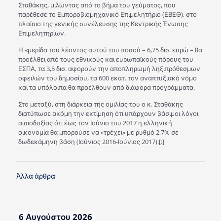
Σταθάκης, μιλώντας από το βήμα του γεύματος, που
παρέθεσε το Εμποροβιομηχανικό Επιμελητήριο (ΕΒΕΘ), στο
πλαίσιο της γενικής συνέλευσης της Κεντρικής Ένωσης
Επιμελητηρίων.
Η «μερίδα του λέοντος αυτού του ποσού – 6,75 δισ. ευρώ – θα
προέλθει από τους εθνικούς και ευρωπαϊκούς πόρους του
ΕΣΠΑ, τα 3,5 δισ. αφορούν την αποπληρωμή ληξιπρόθεσμων
οφειλών του δημοσίου, τα 600 εκατ. τον αναπτυξιακό νόμο
και τα υπόλοιπα θα προέλθουν από διάφορα προγράμματα.
Στο μεταξύ, στη διάρκεια της ομιλίας του ο κ. Σταθάκης
διατύπωσε ακόμη την εκτίμηση ότι υπάρχουν βάσιμοι λόγοι
αισιοδοξίας ότι έως τον Ιούνιο του 2017 η ελληνική
οικονομία θα μπορούσε να «τρέχει» με ρυθμό 2,7% σε
δωδεκάμηνη βάση (Ιούνιος 2016-Ιούνιος 2017).[:]
Άλλα άρθρα
6 Αυγούστου 2026