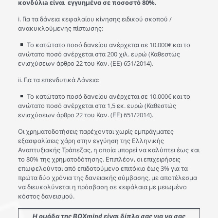
κονδύλιa είναι εγγυημένα σε ποσοστό 80%.
i. Για τα δάνεια κεφαλαίου κίνησης ειδικού σκοπού /
ανακυκλούμενης πίστωσης:
Το κατώτατο ποσό δανείου ανέρχεται σε 10.000€ και το
ανώτατο ποσό ανέρχεται στα 200 χιλ. ευρώ (Καθεστώς
ενισχύσεων άρθρο 22 του Καν. (ΕΕ) 651/2014).
ii. Για τα επενδυτικά Δάνεια:
Το κατώτατο ποσό δανείου ανέρχεται σε 10.000€ και το
ανώτατο ποσό ανέρχεται στα 1,5 εκ. ευρώ (Καθεστώς
ενισχύσεων άρθρο 22 του Καν. (ΕΕ) 651/2014).
Οι χρηματοδοτήσεις παρέχονται χωρίς εμπράγματες
εξασφαλίσεις χάρη στην εγγύηση της Ελληνικής
Αναπτυξιακής Τράπεζας, η οποία μπορεί να καλύπτει έως και
το 80% της χρηματοδότησης. Επιπλέον, οι επιχειρήσεις
επωφελούνται από επιδοτούμενο επιτόκιο έως 3% για τα
πρώτα δύο χρόνια της δανειακής σύμβασης, με αποτέλεσμα
να διευκολύνεται η πρόσβαση σε κεφάλαια με μειωμένο
κόστος δανεισμού.
Η ομάδα της ΒΟΧmind
είναι δίπλα σας για να σας