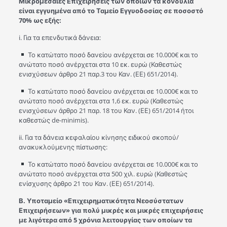
Μικρομεσαίες Επιχειρήσεις των οποίων τα κονδύλια
είναι εγγυημένα από το Ταμείο Εγγυοδοσίας σε ποσοστό
70% ως εξής:
i.
Για τα επενδυτικά δάνεια:
Το κατώτατο ποσό δανείου ανέρχεται σε 10.000€ και το
ανώτατο ποσό ανέρχεται στα 10 εκ. ευρώ (Καθεστώς
ενισχύσεων άρθρο 21 παρ.3 του Καν. (ΕΕ) 651/2014).
Το κατώτατο ποσό δανείου ανέρχεται σε 10.000€ και το
ανώτατο ποσό ανέρχεται στα 1,6 εκ. ευρώ (Καθεστώς
ενισχύσεων άρθρο 21 παρ. 18 του Καν. (ΕΕ) 651/2014 ήτοι
καθεστώς de-minimis).
ii. Για τα δάνεια κεφαλαίου κίνησης ειδικού σκοπού/
ανακυκλούμενης πίστωσης:
Το κατώτατο ποσό δανείου ανέρχεται σε 10.000€ και το
ανώτατο ποσό ανέρχεται στα 500 χιλ. ευρώ (Καθεστώς
ενίσχυσης άρθρο 21 του Καν. (ΕΕ) 651/2014).
Β. Υποταμείο «Επιχειρηματικότητα Νεοσύστατων
Επιχειρήσεων» για πολύ μικρές και μικρές επιχειρήσεις
με λιγότερα από 5 χρόνια λειτουργίας των οποίων τα