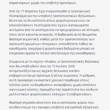
παραλείψεων χωρίς την επιβολή προστίμων.
Από τις 17 Απριλίου έχει ενεργοποιηθεί η ηλεκτρονική
πλατφόρμα για την υποβολή τροποποιητικών δηλώσεων,
δίνοντας τη δυνατότητα στους φορολογούμενους να
επανεξετάσουν τα στοιχεία που έχουν καταχωριστεί
αυτόματα από το σύστημα και να προχωρήσουν σε αλλαγές
όπου αυτό κρίνεται αναγκαίο. Η διαδικασία αυτή θεωρείται
ιδιαίτερα σημαντική, καθώς μετά την οριστικοποίηση των
προσυμπληρωμένων στοιχείων, οποιοδήποτε λάθος σε
εισοδήματα, τεκμήρια ή φορολογικά δεδομένα μπορεί να
επηρεάσει άμεσα το τελικό αποτέλεσμα της εκκαθάρισης.
Σύμφωνα με το ισχύον πλαίσιο, οι τροποποιητικές δηλώσεις
που θα υποβληθούν έως τις 15 Ιουλίου 2026
αντιμετωπίζονται ως αρχικές δηλώσεις και δεν
επιβαρύνονται με πρόστιμα ή άλλες κυρώσεις. Η ρύθμιση
αυτή προσφέρει ουσιαστικό χρονικό περιθώριο στους
πολίτες ώστε να διορθώσουν ανακρίβειες χωρίς επιπλέον
οικονομικό κόστος, περιορίζοντας παράλληλα τον κίνδυνο
μελλοντικών φορολογικών ελέγχων ή επιβαρύνσεων.
Ιδιαίτερη σημασία αποκτούν και οι εκπτώσεις φόρου που
συνδέονται με την έγκαιρη υποβολή και εφάπαξ εξόφληση