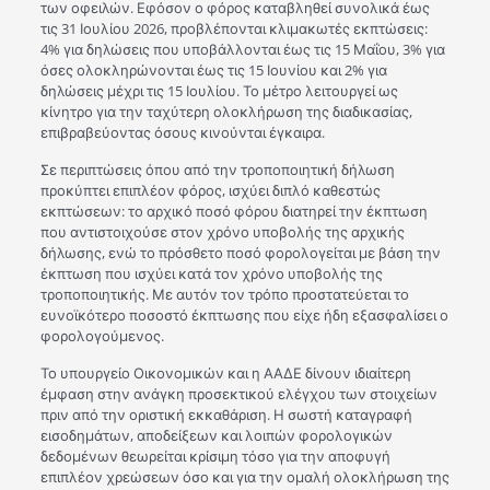
των οφειλών. Εφόσον ο φόρος καταβληθεί συνολικά έως
τις 31 Ιουλίου 2026, προβλέπονται κλιμακωτές εκπτώσεις:
4% για δηλώσεις που υποβάλλονται έως τις 15 Μαΐου, 3% για
όσες ολοκληρώνονται έως τις 15 Ιουνίου και 2% για
δηλώσεις μέχρι τις 15 Ιουλίου. Το μέτρο λειτουργεί ως
κίνητρο για την ταχύτερη ολοκλήρωση της διαδικασίας,
επιβραβεύοντας όσους κινούνται έγκαιρα.
Σε περιπτώσεις όπου από την τροποποιητική δήλωση
προκύπτει επιπλέον φόρος, ισχύει διπλό καθεστώς
εκπτώσεων: το αρχικό ποσό φόρου διατηρεί την έκπτωση
που αντιστοιχούσε στον χρόνο υποβολής της αρχικής
δήλωσης, ενώ το πρόσθετο ποσό φορολογείται με βάση την
έκπτωση που ισχύει κατά τον χρόνο υποβολής της
τροποποιητικής. Με αυτόν τον τρόπο προστατεύεται το
ευνοϊκότερο ποσοστό έκπτωσης που είχε ήδη εξασφαλίσει ο
φορολογούμενος.
Το υπουργείο Οικονομικών και η ΑΑΔΕ δίνουν ιδιαίτερη
έμφαση στην ανάγκη προσεκτικού ελέγχου των στοιχείων
πριν από την οριστική εκκαθάριση. Η σωστή καταγραφή
εισοδημάτων, αποδείξεων και λοιπών φορολογικών
δεδομένων θεωρείται κρίσιμη τόσο για την αποφυγή
επιπλέον χρεώσεων όσο και για την ομαλή ολοκλήρωση της