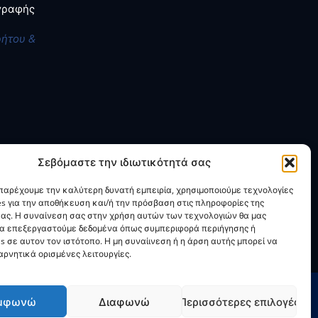
αγραφής
ρήτου &
Σεβόμαστε την ιδιωτικότητά σας
 παρέχουμε την καλύτερη δυνατή εμπειρία, χρησιμοποιούμε τεχνολογίες
es για την αποθήκευση και/ή την πρόσβαση στις πληροφορίες της
ας. Η συναίνεση σας στην χρήση αυτών των τεχνολογιών θα μας
να επεξεργαστούμε δεδομένα όπως συμπεριφορά περιήγησης ή
s σε αυτον τον ιστότοπο. Η μη συναίινεση ή η άρση αυτής μπορεί να
ρνητικά ορισμένες λειτουργίες.
μφωνώ
Διαφωνώ
Περισσότερες επιλογές