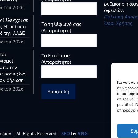
ρύθμισης ή δι
ύστου 2026
οφειλών.
Πολιτική Απορ
ί έλεγχοι σε
Όροι Χρήσης
Το τηλέφωνό σας
, Airbnb και
(Απαραίτητο)
ό την ΑΑΔΕ
ύστου 2026
τοι
Το Email σας
γισμοί
(Απαραίτητο)
από την
ια όσους δεν
αν δήλωση
Για να σας
όπως cooki
ύστου 2026
συσκευής σ
επιτρέψει 
μοναδικά ID
επηρεάσει α
Συ
εων | All Rights Reserved |
SEO
by
VNG