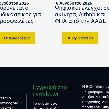
υγούστου 2026
6 Αυγούστου 2026
ευρύνεται ο
Ψηφιακοί έλεγχοι σ
ωδικαστικός για
ακίνητα, Airbnb και
κροοφειλέτες
ΦΠΑ από την ΑΑΔΕ
Περισσότερα
Περισσότερα
Εγγραφή στο
Η BOXmind παρ
πληροφοριακές
newsletter
συμβουλευτικέ
εται ο
υπηρεσίες. Δεν
στικός για
Το όνομά σας
προσφέρει υπη
φειλέτες
(Απαραίτητο)