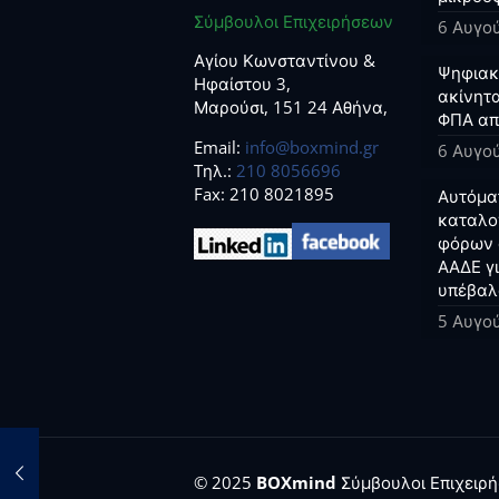
Σύμβουλοι Επιχειρήσεων
6 Αυγο
Αγίου Κωνσταντίνου &
Ψηφιακο
Ηφαίστου 3,
ακίνητα
Μαρούσι, 151 24 Αθήνα,
ΦΠΑ απ
Email:
info@boxmind.gr
6 Αυγο
Tηλ.:
210 8056696
Fax: 210 8021895
Αυτόμα
καταλο
φόρων 
ΑΑΔΕ γ
υπέβαλ
5 Αυγο
© 2025
BOXmind
Σύμβουλοι Επιχειρήσ