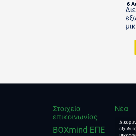
6 Α
Δι
εξ
μι
Στοιχεία
Νέα
επικοινωνίας
Διευρύν
BOXmind ΕΠΕ
εξωδικα
μικροο