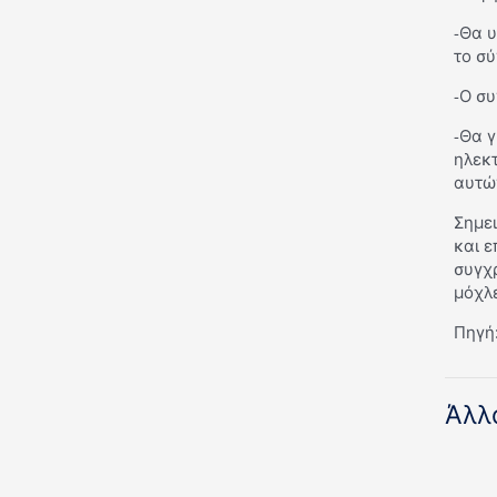
-Θα υ
το σύ
-Ο συ
-Θα γ
ηλεκτ
αυτώ
Σημει
και ε
συγχρ
μόχλε
Πηγή:
Άλλ