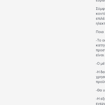
ευρώ
Σύμφ
κοντά
επιλέ
ηλεκ
Ποια 
-Το ο
κατηγ
προσ
είναι
-Ο μέ
-Η δα
χρησ
προϋ
-Θα υ
-Η εξ
ενεργ