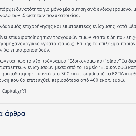
πάρχει δυνατότητα για μόνο μία αίτηση ανά ενδιαφερόμενο, μ
νολο των ιδιοκτητών πολυκατοικίας.
νδυασμός επιχορήγησης και επιστρεπτέας ενίσχυσης κατά μέσ
ίνει επικαιροποίηση των τρεχουσών τιμών για τα είδη που επιχ
ρομηχανολογικές εγκαταστάσεις). Επίσης τα επιλέξιμα προϊόντ
ν θα επικαιροποιηθούν.
ώνεται πως το νέο πρόγραμμα “Εξοικονομώ κατ’ οίκον” θα δια
πιστρεπτέων ενισχύσεων μέσα από το Ταμείο “Εξοικονομώ κατ’
ηματοδότησης – κοντά στα 300 εκατ. ευρώ από το ΕΣΠΑ και θ
υση που θα επιτευχθεί, περισσότερα από 400 εκατ. ευρώ.
 Capital.gr[:]
α άρθρα