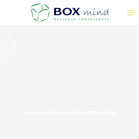
xrimatooikonomikos-simvoulos