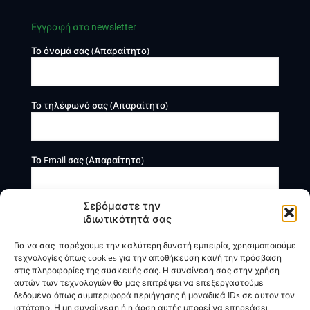
Εγγραφή στο newsletter
Το όνομά σας (Απαραίτητο)
Το τηλέφωνό σας (Απαραίτητο)
Το Email σας (Απαραίτητο)
Σεβόμαστε την
ιδιωτικότητά σας
Για να σας παρέχουμε την καλύτερη δυνατή εμπειρία, χρησιμοποιούμε
τεχνολογίες όπως cookies για την αποθήκευση και/ή την πρόσβαση
στις πληροφορίες της συσκευής σας. Η συναίνεση σας στην χρήση
αυτών των τεχνολογιών θα μας επιτρέψει να επεξεργαστούμε
Η BOXmind παρέχει πληροφοριακές και συμβουλευτικές
δεδομένα όπως συμπεριφορά περιήγησης ή μοναδικά IDs σε αυτον τον
υπηρεσίες. Δεν προσφέρει υπηρεσίες ρύθμισης ή
ιστότοπο. Η μη συναίινεση ή η άρση αυτής μπορεί να επηρεάσει