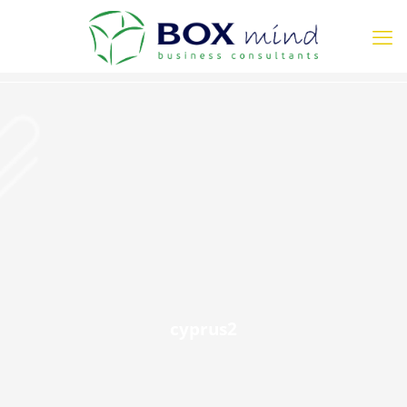
cyprus2