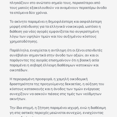
πλησιάζουν στο ανώτατο σημείο τους, περισσότεροι από
τους μισούς εξακολουθούν να αναμένουν περαιτέρω άνοδο
τα επόμενα δύο χρόνια.
Το ακίνητο παραμένει η δημοφιλέστερη και ασφαλέστερη
μορφή επένδυσης για τα ελληνικά νοικοκυριά, ωστόσο η
διάθεση για νέες αγορές εμφανίζεται πιο συγκρατημένη
λόγω των υψηλών τιμών και του αυξημένου κόστους
χρηματοδότησης.
Παράλληλα, ενισχύεται η αντίληψη ότι οι ξένοι επενδυτές
συνέβαλαν σημαντικά στην άνοδο των αξιών, αν και οι
παράγοντες της αγοράς επισημαίνουν ότι η βασική αιτία
παραμένει η σοβαρή έλλειψη διαθέσιμων κατοικιών και
οικοπέδων.
Η περιορισμένη προσφορά, η χαμηλή οικοδομική
δραστηριότητα της προηγούμενης δεκαετίας, η αύξηση του
κόστους κατασκευής και η άνοδος των τιμών ενέργειας
συνεχίζουν να ασκούν πιέσεις στις τιμές των νεόδμητων
ακινήτων.
Την ίδια στιγμή, η ζήτηση παραμένει ισχυρή, ενώ η διαθέσιμη
γη στις αστικές περιοχές μειώνεται συνεχώς, ενισχύοντας