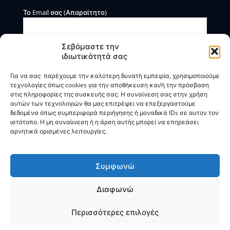
Το Email σας (Απαραίτητο)
Σεβόμαστε την
ιδιωτικότητά σας
Για να σας παρέχουμε την καλύτερη δυνατή εμπειρία, χρησιμοποιούμε
τεχνολογίες όπως cookies για την αποθήκευση και/ή την πρόσβαση
στις πληροφορίες της συσκευής σας. Η συναίνεση σας στην χρήση
αυτών των τεχνολογιών θα μας επιτρέψει να επεξεργαστούμε
Η BOXmind παρέχει πληροφοριακές και συμβουλευτικές
δεδομένα όπως συμπεριφορά περιήγησης ή μοναδικά IDs σε αυτον τον
υπηρεσίες. Δεν προσφέρει υπηρεσίες ρύθμισης ή
ιστότοπο. Η μη συναίινεση ή η άρση αυτής μπορεί να επηρεάσει
διαγραφής οφειλών.
αρνητικά ορισμένες λειτουργίες.
Πολιτική Απορρήτου & Όροι Χρήσης
Συμφωνώ
Διαφωνώ
© 2025
BOXmind
Σύμβουλοι Επιχειρήσεων | All Rights
Reserved |
SEO
by
VNG
Περισσότερες επιλογές