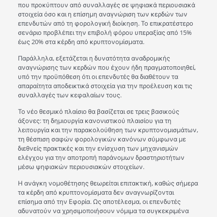
που προκύπτουν από συναλλαγές σε ψηφιακά περιουσιακά
στοιχεία όσο και η επίσημη αναγνώριση των κερδών των
επενδυτών από τη φορολογική διοίκηση. Το επικρατέστερο
σενάριο προβλέπει την επιβολή φόρου υπεραξίας από 15%
έως 20% στα κέρδη από κρυπτονομίσματα.
Παράλληλα, εξετάζεται η δυνατότητα αναδρομικής
αναγνώρισης των κερδών που έχουν ήδη πραγματοποιηθεί,
υπό την προϋπόθεση ότι οι επενδυτές θα διαθέτουν τα
απαραίτητα αποδεικτικά στοιχεία για την προέλευση και τις
συναλλαγές των κεφαλαίων τους.
Το νέο θεσμικό πλαίσιο θα βασίζεται σε τρεις βασικούς
άξονες: τη δημιουργία κανονιστικού πλαισίου για τη
λειτουργία και την παρακολούθηση των κρυπτονομισμάτων,
τη θέσπιση σαφών φορολογικών κανόνων σύμφωνα με
διεθνείς πρακτικές και την ενίσχυση των μηχανισμών
ελέγχου για την αποτροπή παράνομων δραστηριοτήτων
μέσω ψηφιακών περιουσιακών στοιχείων.
Η ανάγκη νομοθέτησης θεωρείται επιτακτική, καθώς σήμερα
τα κέρδη από κρυπτονομίσματα δεν αναγνωρίζονται
επίσημα από την Εφορία. Ως αποτέλεσμα, οι επενδυτές
αδυνατούν να χρησιμοποιήσουν νόμιμα τα συγκεκριμένα