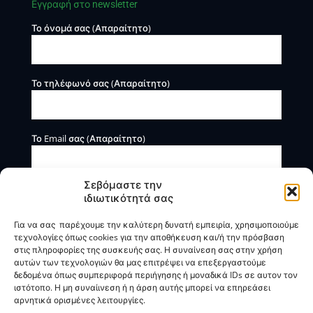
Εγγραφή στο newsletter
Το όνομά σας (Απαραίτητο)
Το τηλέφωνό σας (Απαραίτητο)
Το Email σας (Απαραίτητο)
Σεβόμαστε την
ιδιωτικότητά σας
Για να σας παρέχουμε την καλύτερη δυνατή εμπειρία, χρησιμοποιούμε
τεχνολογίες όπως cookies για την αποθήκευση και/ή την πρόσβαση
στις πληροφορίες της συσκευής σας. Η συναίνεση σας στην χρήση
αυτών των τεχνολογιών θα μας επιτρέψει να επεξεργαστούμε
Η BOXmind παρέχει πληροφοριακές και συμβουλευτικές
δεδομένα όπως συμπεριφορά περιήγησης ή μοναδικά IDs σε αυτον τον
υπηρεσίες. Δεν προσφέρει υπηρεσίες ρύθμισης ή
ιστότοπο. Η μη συναίινεση ή η άρση αυτής μπορεί να επηρεάσει
διαγραφής οφειλών.
αρνητικά ορισμένες λειτουργίες.
Πολιτική Απορρήτου & Όροι Χρήσης