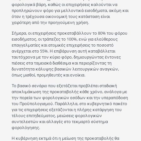
φορολογικά βάρη, καθώς οι επιχειρήσεις καλούνται να
προπληρώνουν φόρο για μελλοντικά εισοδήματα, ακόμη και
όταν η τρέχουσα οικονομική τους κατάσταση είναι
χειρότερη από την προηγούμενη χρήση.
Σήμερα, οι επιχειρήσεις προκαταβάλλουν το 80% του φόρου
εισοδήματος, οι τράπεζες το 100%, ενώ για ελεύθερους
επαγγελματίες και ατομικές επιχειρήσεις το ποσοστό
ανέρχεται στο 55%. Η επιβάρυνση αυτή καταβάλλεται
ταυτόχρονα με τον κύριο φόρο, δημιουργώντας έντονες
πιέσεις στα ταμειακά διαθέσιμα και περιορίζοντας τη
δυνατότητα κάλυψης βασικών λειτουργικών αναγκών,
όπως μισθοί, προμηθευτές και ενοίκια.
Το βασικό σενάριο που εξετάζεται προβλέπει σταδιακή
αποκλιμάκωση της προκαταβολής κάθε χρόνο, ανάλογα με
την πορεία των φορολογικών εσόδων και την υπεραπόδοση
του Προϋπολογισμού. Παράλληλα, στο κυβερνητικό πακέτο
για τις επιχειρήσεις εξετάζονται η πλήρης κατάργηση του
τέλους επιτηδεύματος, μειώσεις φορολογικών
συντελεστών και αλλαγές στο τεκμαρτό σύστημα
φορολόγησης.
Η κυβέρνηση εκτιμά ότι η μείωση της προκαταβολής θα