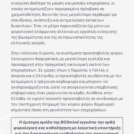
ενισχύσει ιδιαίτερα τις μικρές και μεσαίες επιχειρήσεις, οι
οποίες αντιμετωπίζουν περιορισμένη πρόσβαση σε
χρηματοδότηση, δίνοντάς τους μεγαλύτερο περιθώριο για
επενδύσεις, ανάπτυξη και αντιμετώπιση έκτακτων
δυσκολιών. Έτσι, το μέτρο παρουσιάζεται όχι μόνο ως
φορολογική ελάφρυνση αλλά και ως εργαλείο ενίσχυσης
της βιωσιμότητας και της ανταγωνιστικότητας της
ελληνικής αγοράς.
Στην υπόλοιπη Ευρώπη, τα συστήματα προκαταβολής φόρου
λειτουργούν διαφορετικά, με μεγαλύτερη ευελιξία και
προσαρμογή στην πραγματική οικονομική εικόνα των
επιχειρήσεων. Σε χώρες όπως η Γερμανία, η Γαλλία, η
Ισπανία και η Ολλανδία, οι προκαταβολές συνδέονται με την
εκτιμώμενη ή τρέχουσα κερδοφορία και μπορούν να
αναπροσαρμόζονται, ώστε να αποφεύγονται υπερβολικές
επιβαρύνσεις όταν μειώνονται τα κέρδη. Αντίθετα, στην
Ελλάδα, το υψηλό ποσοστό προκαταβολής σε συνδυασμό με
την ταυτόχρονη πληρωμή του κύριου φόρου δημιουργεί
σημαντική πίεση στη ρευστότητα των επιχειρήσεων.
Η έμπειρη ομάδα της ΒΟΧmind εγγυάται την ορθή
φορολογική σας καθοδήγηση με λογιστική υποστήριξη
και την διεκπεραίωση μισθοδοσίας του προσωπικού