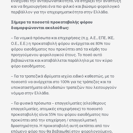
ενισχύσει την ανταγωνιστικότητα, να στηρίξει την ανάπτυξη
και να δημιουργήσει ένα πιο φιλικό και βιώσιμο φορολογικό
περιβάλλον για την επιχειρηματικότητα στην Ελλάδα.
Σήμερα τα ποσοστά προκαταβολής φόρου
διαμορφώνονται ακολούθως:
– Για νομικά πρόσωπα και επιχειρήσεις (π.χ. Α.Ε., ΕΠΕ, ΙΚΕ,
Ο.Ε., Ε.Ε.) η προκαταβολή φόρου ανέρχεται σε 80% του
φόρου εισοδήματος που προκύπτει από τα κέρδη του
προηγούμενου φορολογικού έτους. Το ποσό αυτό
βεβαιώνεται και καταβάλλεται παράλληλα με τον κύριο
φόρο εισοδήματος.
– Για τα τραπεζικά ιδρύματα ισχύει ειδικό καθεστώς, με το
ποσοστό να ανέρχεται στο 100% για τις τράπεζες και τα
υποκαταστήματα αλλοδαπών τραπεζών που λειτουργούν
νόμιμα στην Ελλάδα.
– Για φυσικά πρόσωπα – επαγγελματίες (ελεύθερους
επαγγελματίες, ατομικές επιχειρήσεις) το ποσοστό
προκαταβολής είναι 55% του φόρου εισοδήματος που
προκύπτει από την επιχείρηση / επαγγελματική
δραστηριότητα. Η προκαταβολή αυτή εκπίπτει από τον
επόμενο φόρο που θα βεβαιωθεί στον φορολογούμενο,