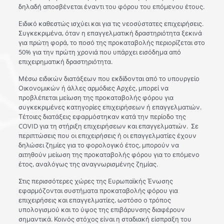
δηλαδή αποσβένεται έναντι του φόρου του επόμενου έτους.
Ειδικό καθεστώς ισχύει και για τις νεοσύστατες επιχειρήσεις.
Συγκεκριμένα, όταν η επαγγελματική δραστηριότητα ξεκινά
για πρώτη φορά, το ποσό της προκαταβολής περιορίζεται στο
50% για την πρώτη χρονιά που υπάρχει εισόδημα από
επιχειρηματική δραστηριότητα.
Μέσω ειδικών διατάξεων που εκδίδονται από το υπουργείο
Οικονομικών ή άλλες αρμόδιες Αρχές, μπορεί να
προβλέπεται μείωση της προκαταβολής φόρου για
συγκεκριμένες κατηγορίες επιχειρήσεων ή επαγγελματιών.
Τέτοιες διατάξεις εφαρμόστηκαν κατά την περίοδο της
COVID για τη στήριξη επιχειρήσεων και επαγγελματιών. Σε
περιπτώσεις που οι επιχειρήσεις ή οι επαγγελματίες έχουν
δηλώσει ζημίες για το φορολογικό έτος, μπορούν να
αιτηθούν μείωση της προκαταβολής φόρου για το επόμενο
έτος, αναλόγως της αναγνωρισμένης ζημίας.
Στις περισσότερες χώρες της Ευρωπαϊκής Ένωσης
εφαρμόζονται συστήματα προκαταβολής φόρου για
επιχειρήσεις και επαγγελματίες, ωστόσο ο τρόπος
υπολογισμού και το ύψος της επιβάρυνσης διαφέρουν
σημαντικά. Κοινός στόχος είναι η σταδιακή είσπραξη του