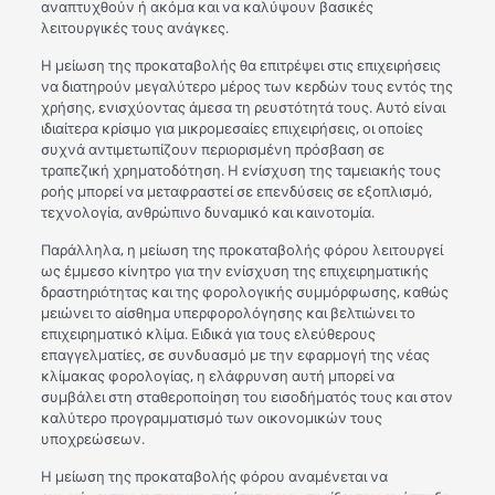
αναπτυχθούν ή ακόμα και να καλύψουν βασικές
λειτουργικές τους ανάγκες.
Η μείωση της προκαταβολής θα επιτρέψει στις επιχειρήσεις
να διατηρούν μεγαλύτερο μέρος των κερδών τους εντός της
χρήσης, ενισχύοντας άμεσα τη ρευστότητά τους. Αυτό είναι
ιδιαίτερα κρίσιμο για μικρομεσαίες επιχειρήσεις, οι οποίες
συχνά αντιμετωπίζουν περιορισμένη πρόσβαση σε
τραπεζική χρηματοδότηση. Η ενίσχυση της ταμειακής τους
ροής μπορεί να μεταφραστεί σε επενδύσεις σε εξοπλισμό,
τεχνολογία, ανθρώπινο δυναμικό και καινοτομία.
Παράλληλα, η μείωση της προκαταβολής φόρου λειτουργεί
ως έμμεσο κίνητρο για την ενίσχυση της επιχειρηματικής
δραστηριότητας και της φορολογικής συμμόρφωσης, καθώς
μειώνει το αίσθημα υπερφορολόγησης και βελτιώνει το
επιχειρηματικό κλίμα. Ειδικά για τους ελεύθερους
επαγγελματίες, σε συνδυασμό με την εφαρμογή της νέας
κλίμακας φορολογίας, η ελάφρυνση αυτή μπορεί να
συμβάλει στη σταθεροποίηση του εισοδήματός τους και στον
καλύτερο προγραμματισμό των οικονομικών τους
υποχρεώσεων.
Η μείωση της προκαταβολής φόρου αναμένεται να