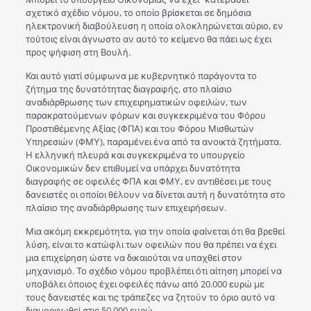
σχετικό σχέδιο νόμου, το οποίο βρίσκεται σε δημόσια
ηλεκτρονική διαβούλευση η οποία ολοκληρώνεται αύριο, εν
τούτοις είναι άγνωστο αν αυτό το κείμενο θα πάει ως έχει
προς ψήφιση στη Βουλή.
Και αυτό γιατί σύμφωνα με κυβερνητικό παράγοντα το
ζήτημα της δυνατότητας διαγραφής, στο πλαίσιο
αναδιάρθρωσης των επιχειρηματικών οφειλών, των
παρακρατούμενων φόρων και συγκεκριμένα του Φόρου
Προστιθέμενης Αξίας (ΦΠΑ) και του Φόρου Μισθωτών
Υπηρεσιών (ΦΜΥ), παραμένει ένα από τα ανοικτά ζητήματα.
Η ελληνική πλευρά και συγκεκριμένα το υπουργείο
Οικονομικών δεν επιθυμεί να υπάρχει δυνατότητα
διαγραφής σε οφειλές ΦΠΑ και ΦΜΥ, εν αντιθέσει με τους
δανειστές οι οποίοι θέλουν να δίνεται αυτή η δυνατότητα στο
πλαίσιο της αναδιάρθρωσης των επιχειρήσεων.
Μια ακόμη εκκρεμότητα, για την οποία φαίνεται ότι θα βρεθεί
λύση, είναι το κατώφλι των οφειλών που θα πρέπει να έχει
μια επιχείρηση ώστε να δικαιούται να υπαχθεί στον
μηχανισμό. Το σχέδιο νόμου προβλέπει ότι αίτηση μπορεί να
υποβάλει όποιος έχει οφειλές πάνω από 20.000 ευρώ με
τους δανειστές και τις τράπεζες να ζητούν το όριο αυτό να
διαμορφωθεί στις 50.000 ευρώ.