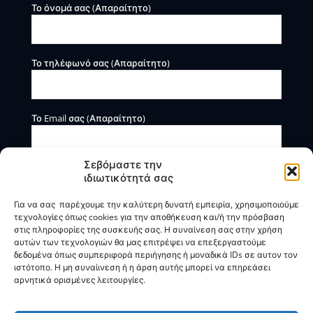
Το όνομά σας (Απαραίτητο)
Το τηλέφωνό σας (Απαραίτητο)
Το Email σας (Απαραίτητο)
Σεβόμαστε την
ιδιωτικότητά σας
Για να σας παρέχουμε την καλύτερη δυνατή εμπειρία, χρησιμοποιούμε
τεχνολογίες όπως cookies για την αποθήκευση και/ή την πρόσβαση
στις πληροφορίες της συσκευής σας. Η συναίνεση σας στην χρήση
αυτών των τεχνολογιών θα μας επιτρέψει να επεξεργαστούμε
Η BOXmind παρέχει πληροφοριακές και συμβουλευτικές
δεδομένα όπως συμπεριφορά περιήγησης ή μοναδικά IDs σε αυτον τον
υπηρεσίες. Δεν προσφέρει υπηρεσίες ρύθμισης ή
ιστότοπο. Η μη συναίινεση ή η άρση αυτής μπορεί να επηρεάσει
διαγραφής οφειλών.
αρνητικά ορισμένες λειτουργίες.
Πολιτική Απορρήτου & Όροι Χρήσης