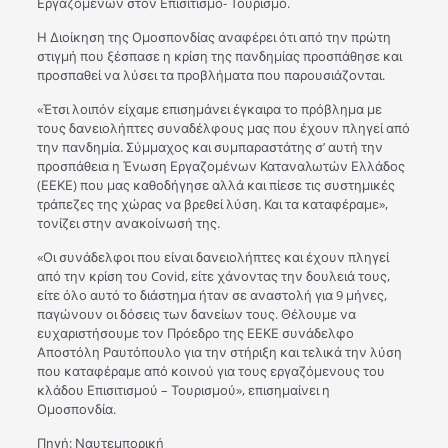
Εργαζομένων στον Επισιτισμό- Τουρισμό.
Η Διοίκηση της Ομοσπονδίας αναφέρει ότι από την πρώτη
στιγμή που ξέσπασε η κρίση της πανδημίας προσπάθησε και
προσπαθεί να λύσει τα προβλήματα που παρουσιάζονται.
«Έτσι λοιπόν είχαμε επισημάνει έγκαιρα το πρόβλημα με
τους δανειολήπτες συναδέλφους μας που έχουν πληγεί από
την πανδημία. Σύμμαχος και συμπαραστάτης σ’ αυτή την
προσπάθεια η Ένωση Εργαζομένων Καταναλωτών Ελλάδος
(ΕΕΚΕ) που μας καθοδήγησε αλλά και πίεσε τις συστημικές
τράπεζες της χώρας να βρεθεί λύση. Και τα καταφέραμε»,
τονίζει στην ανακοίνωσή της.
«Οι συνάδελφοι που είναι δανειολήπτες και έχουν πληγεί
από την κρίση του Covid, είτε χάνοντας την δουλειά τους,
είτε όλο αυτό το διάστημα ήταν σε αναστολή για 9 μήνες,
παγώνουν οι δόσεις των δανείων τους. Θέλουμε να
ευχαριστήσουμε τον Πρόεδρο της ΕΕΚΕ συνάδελφο
Αποστόλη Ραυτόπουλο για την στήριξη και τελικά την λύση
που καταφέραμε από κοινού για τους εργαζόμενους του
κλάδου Επισιτισμού – Τουρισμού», επισημαίνει η
Ομοσπονδία.
Πηγή: Ναυτεμπορική