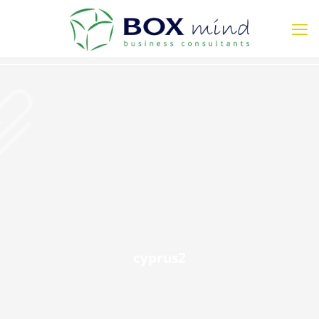
cyprus2