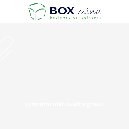
epixeirimatiki-anadiorganosi