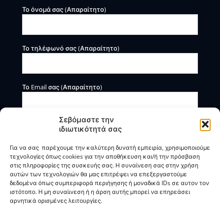
Το όνομά σας (Απαραίτητο)
Το τηλέφωνό σας (Απαραίτητο)
Το Email σας (Απαραίτητο)
Σεβόμαστε την
ιδιωτικότητά σας
Για να σας παρέχουμε την καλύτερη δυνατή εμπειρία, χρησιμοποιούμε
τεχνολογίες όπως cookies για την αποθήκευση και/ή την πρόσβαση
στις πληροφορίες της συσκευής σας. Η συναίνεση σας στην χρήση
αυτών των τεχνολογιών θα μας επιτρέψει να επεξεργαστούμε
Η BOXmind παρέχει πληροφοριακές και συμβουλευτικές
δεδομένα όπως συμπεριφορά περιήγησης ή μοναδικά IDs σε αυτον τον
υπηρεσίες. Δεν προσφέρει υπηρεσίες ρύθμισης ή
ιστότοπο. Η μη συναίινεση ή η άρση αυτής μπορεί να επηρεάσει
διαγραφής οφειλών.
αρνητικά ορισμένες λειτουργίες.
Πολιτική Απορρήτου & Όροι Χρήσης