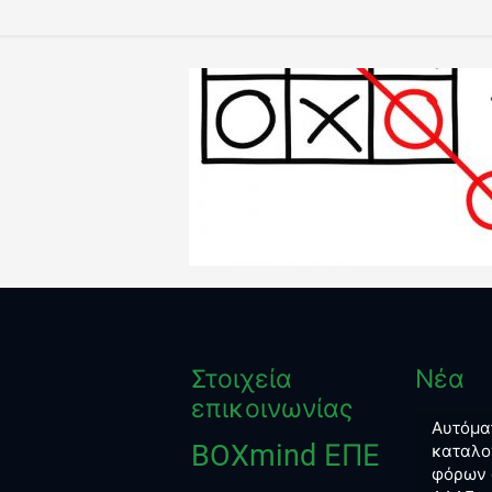
Στοιχεία
Νέα
επικοινωνίας
Αυτόμα
BOXmind ΕΠΕ
καταλο
φόρων 