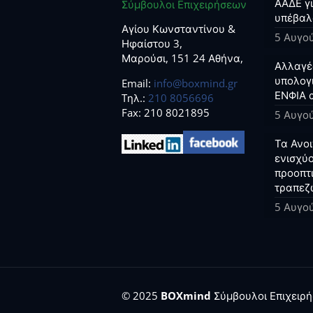
ΑΑΔΕ γ
Σύμβουλοι Επιχειρήσεων
υπέβαλ
Αγίου Κωνσταντίνου &
5 Αυγο
Ηφαίστου 3,
Μαρούσι, 151 24 Αθήνα,
Αλλαγέ
υπολογ
Email:
info@boxmind.gr
ΕΝΦΙΑ 
Tηλ.:
210 8056696
Fax: 210 8021895
5 Αυγο
Τα Ανο
ενισχύο
προοπτ
τραπεζ
5 Αυγο
© 2025
BOXmind
Σύμβουλοι Επιχειρήσ