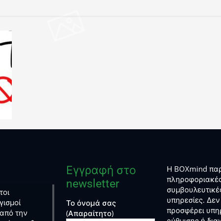
Εγγραφή στο
Η BOXmind παρ
πληροφοριακές
newsletter
συμβουλευτικέ
τοι
υπηρεσίες. Δεν
γισμοί
Το όνομά σας
προσφέρει υπη
από την
(Απαραίτητο)
ρύθμισης ή δι