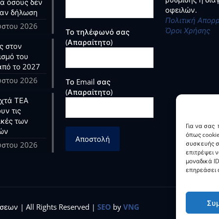
ια όσους δεν
οφειλών.
αν δήλωση
Πολιτική Απορ
ύστου 2026
Όροι Χρήσης
Το τηλέφωνό σας
(Απαραίτητο)
ς στον
ισμό του
από το 2027
ύστου 2026
Το Email σας
(Απαραίτητο)
ιχτά ΤΕΑ
υν τις
ικές των
Για να σας
ών
όπως cooki
συσκευής σ
ύστου 2026
επιτρέψει 
μοναδικά ID
επηρεάσει α
Συ
εων | All Rights Reserved |
SEO
by
VNG