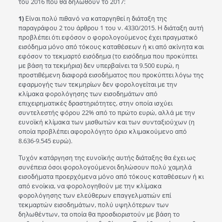
του 2016 που θα δηλωθούν το 2017:
1)
Είναι πολύ πιθανό να καταργηθεί η διάταξη της
παραγράφου 2 του άρθρου 1 του ν. 4330/2015. Η διάταξη αυτή
προβλέπει ότι εφόσον ο φορολογούμενος έχει πραγματικό
εισόδημα μόνο από τόκους καταθέσεων ή κι από ακίνητα και
εφόσον το τεκμαρτό εισόδημα (το εισόδημα που προκύπτει
με βάση τα τεκμήρια) δεν υπερβαίνει τα 9.500 ευρώ, η
προστιθέμενη διαφορά εισοδήματος που προκύπτει λόγω της
εφαρμογής των τεκμηρίων δεν φορολογείται με την
κλίμακα φορολόγησης των εισοδημάτων από
επιχειρηματικές δραστηριότητες, στην οποία ισχύει
συντελεστής φόρου 22% από το πρώτο ευρώ, αλλά με την
ευνοϊκή κλίμακα των μισθωτών και των συνταξιούχων (η
οποία προβλέπει αφορολόγητο όριο κλιμακούμενο από
8.636-9.545 ευρώ).
Τυχόν κατάργηση της ευνοϊκής αυτής διάταξης θα έχει ως
συνέπεια όσοι φορολογούμενοι δηλώσουν πολύ χαμηλά
εισοδήματα προερχόμενα μόνο από τόκους καταθέσεων ή κι
από ενοίκια, να φορολογηθούν με την κλίμακα
φορολόγησης των ελεύθερων επαγγελματιών επί
τεκμαρτών εισοδημάτων, πολύ υψηλότερων των
δηλωθέντων, τα οποία θα προσδιοριστούν με βάση το