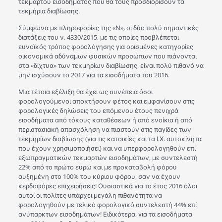
τεκμαρτού εισοδήματος που θα τους προσδιορίσουν τα
τεκμήρια διαβίωσης.
Σύμφωνα με πληροφορίες της «Ν», οι δύο πολύ σημαντικές
διατάξεις του ν. 4330/2015, με τις οποίες προβλέπεται
ευνοϊκός τρόπος φορολόγησης για ορισμένες κατηγορίες
οικονομικά αδύναμων φυσικών προσώπων που πιάνονται
στα «δίχτυα» των τεκμηρίων διαβίωσης, είναι πολύ πιθανό να
μην ισχύσουν το 2017 για τα εισοδήματα του 2016.
Μια τέτοια εξέλιξη θα έχει ως συνέπεια όσοι
φορολογούμενοι αποκτήσουν φέτος και εμφανίσουν στις
φορολογικές δηλώσεις του επόμενου έτους πενιχρά
εισοδήματα από τόκους καταθέσεων ή από ενοίκια ή από
περιστασιακή απασχόληση να πιαστούν στις παγίδες των
τεκμηρίων διαβίωσης (για τις κατοικίες και τα Ι.Χ. αυτοκίνητα
που έχουν χρησιμοποιήσει) και να υπερφορολογηθούν επί
εξωπραγματικών τεκμαρτών εισοδημάτων, με συντελεστή
22% από το πρώτο ευρώ και με προκαταβολή φόρου
αυξημένη στο 100% του κύριου φόρου, σαν να έχουν
κερδοφόρες επιχειρήσεις! Ουσιαστικά για το έτος 2016 όλοι
αυτοί οι πολίτες υπάρχει μεγάλη πιθανότητα να
φορολογηθούν με τελικό φορολογικό συντελεστή 44% επί
ανύπαρκτων εισοδημάτων! Ειδικότερα, για τα εισοδήματα