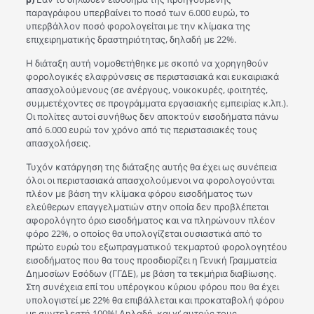
παραγράφου υπερβαίνει το ποσό των 6.000 ευρώ, το
υπερβάλλον ποσό φορολογείται με την κλίμακα της
επιχειρηματικής δραστηριότητας, δηλαδή με 22%.
Η διάταξη αυτή νομοθετήθηκε με σκοπό να χορηγηθούν
φορολογικές ελαφρύνσεις σε περιστασιακά και ευκαιριακά
απασχολούμενους (σε ανέργους, νοικοκυρές, φοιτητές,
συμμετέχοντες σε προγράμματα εργασιακής εμπειρίας κ.λπ.).
Οι πολίτες αυτοί συνήθως δεν αποκτούν εισοδήματα πάνω
από 6.000 ευρώ τον χρόνο από τις περιστασιακές τους
απασχολήσεις.
Τυχόν κατάργηση της διάταξης αυτής θα έχει ως συνέπεια
όλοι οι περιστασιακά απασχολούμενοι να φορολογούνται
πλέον με βάση την κλίμακα φόρου εισοδήματος των
ελεύθερων επαγγελματιών στην οποία δεν προβλέπεται
αφορολόγητο όριο εισοδήματος και να πληρώνουν πλέον
φόρο 22%, ο οποίος θα υπολογίζεται ουσιαστικά από το
πρώτο ευρώ του εξωπραγματικού τεκμαρτού φορολογητέου
εισοδήματος που θα τους προσδιορίζει η Γενική Γραμματεία
Δημοσίων Εσόδων (ΓΓΔΕ), με βάση τα τεκμήρια διαβίωσης.
Στη συνέχεια επί του υπέρογκου κύριου φόρου που θα έχει
υπολογιστεί με 22% θα επιβάλλεται και προκαταβολή φόρου
με συντελεστή 100%! Δηλαδή, και γι’ αυτούς τους