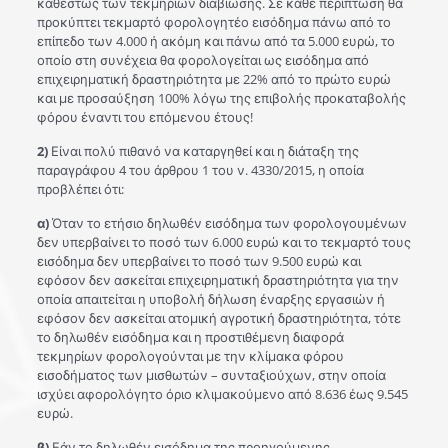
καθεστώς των τεκμηρίων διαβίωσης. Σε κάθε περίπτωση θα
προκύπτει τεκμαρτό φορολογητέο εισόδημα πάνω από το
επίπεδο των 4.000 ή ακόμη και πάνω από τα 5.000 ευρώ, το
οποίο στη συνέχεια θα φορολογείται ως εισόδημα από
επιχειρηματική δραστηριότητα με 22% από το πρώτο ευρώ
και με προσαύξηση 100% λόγω της επιβολής προκαταβολής
φόρου έναντι του επόμενου έτους!
2)
Είναι πολύ πιθανό να καταργηθεί και η διάταξη της
παραγράφου 4 του άρθρου 1 του ν. 4330/2015, η οποία
προβλέπει ότι:
α)
Όταν το ετήσιο δηλωθέν εισόδημα των φορολογουμένων
δεν υπερβαίνει το ποσό των 6.000 ευρώ και το τεκμαρτό τους
εισόδημα δεν υπερβαίνει το ποσό των 9.500 ευρώ και
εφόσον δεν ασκείται επιχειρηματική δραστηριότητα για την
οποία απαιτείται η υποβολή δήλωση έναρξης εργασιών ή
εφόσον δεν ασκείται ατομική αγροτική δραστηριότητα, τότε
το δηλωθέν εισόδημα και η προστιθέμενη διαφορά
τεκμηρίων φορολογούνται με την κλίμακα φόρου
εισοδήματος των μισθωτών – συνταξιούχων, στην οποία
ισχύει αφορολόγητο όριο κλιμακούμενο από 8.636 έως 9.545
ευρώ.
β)
Εάν το δηλωθέν εισόδημα της προηγούμενης