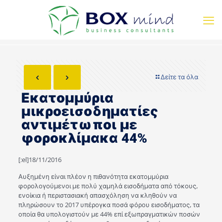
Δείτε τα όλα
Εκατομμύρια
μικροεισοδηματίες
αντιμέτωποι με
φοροκλίμακα 44%
[:el]18/11/2016
Αυξημένη είναι πλέον η πιθανότητα εκατομμύρια
φορολογούμενοι με πολύ χαμηλά εισοδήματα από τόκους,
ενοίκια ή περιστασιακή απασχόληση να κληθούν να
πληρώσουν το 2017 υπέρογκα ποσά φόρου εισοδήματος, τα
οποία θα υπολογιστούν με 44% επί εξωπραγματικών ποσών