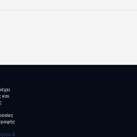
έχει
 και
ς
ρεσίες
αγραφής
ρήτου &