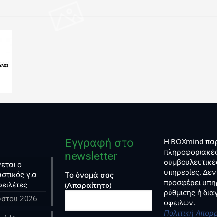
Εγγραφή στο
Η BOXmind παρ
πληροφοριακές
newsletter
συμβουλευτικέ
εται ο
υπηρεσίες. Δεν
στικός για
Το όνομά σας
προσφέρει υπη
φειλέτες
(Απαραίτητο)
ρύθμισης ή δι
ύστου 2026
οφειλών.
Πολιτική Απορ