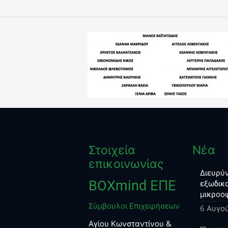
Στοιχεία
Νέα
επικοινωνίας
Διευρύν
BOXmind ΕΠΕ
εξωδικα
μικροο
Σύμβουλοι Επιχειρήσεων
6 Αυγο
Αγίου Κωνσταντίνου &