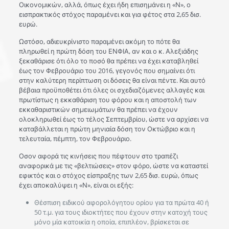
Οικονομικών, αλλά, όπως έχει ήδη επισημάνει η «Ν», ο
εισπρακτικός στόχος παραμένει και για φέτος στα 2,65 δισ.
ευρώ.
Ωστόσο, αδιευκρίνιστο παραμένει ακόμη το πότε θα
πληρωθεί η πρώτη δόση του ΕΝΦΙΑ, αν και ο κ. Αλεξιάδης
ξεκαθάρισε ότι όλο το ποσό θα πρέπει να έχει καταβληθεί
έως τον Φεβρουάριο του 2016, γεγονός που σημαίνει ότι
στην καλύτερη περίπτωση οι δόσεις θα είναι πέντε. Και αυτό
βέβαια προϋποθέτει ότι όλες οι σχεδιαζόμενες αλλαγές και
πρωτίστως η εκκαθάριση του φόρου και η αποστολή των
εκκαθαριστικών σημειωμάτων θα πρέπει να έχουν
ολοκληρωθεί έως το τέλος Σεπτεμβρίου, ώστε να αρχίσει να
καταβάλλεται η πρώτη μηνιαία δόση τον Οκτώβριο και η
τελευταία, πέμπτη, τον Φεβρουάριο.
Οσον αφορά τις κινήσεις που πέφτουν στο τραπέζι
αναφορικά με τις «βελτιώσεις» στον φόρο, ώστε να καταστεί
εφικτός και ο στόχος είσπραξης των 2,65 δισ. ευρώ, όπως
έχει αποκαλύψει η «Ν», είναι οι εξής:
Θέσπιση ειδικού αφορολόγητου ορίου για τα πρώτα 40 ή
50 τ.μ. για τους ιδιοκτήτες που έχουν στην κατοχή τους
μόνο μία κατοικία η οποία, επιπλέον, βρίσκεται σε