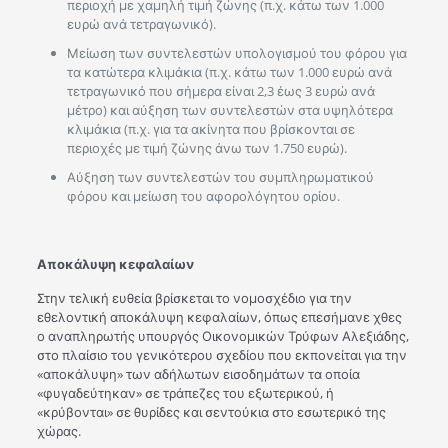
περιοχή με χαμηλή τιμή ζώνης (π.χ. κάτω των 1.000
ευρώ ανά τετραγωνικό).
Μείωση των συντελεστών υπολογισμού του φόρου για
τα κατώτερα κλιμάκια (π.χ. κάτω των 1.000 ευρώ ανά
τετραγωνικό που σήμερα είναι 2,3 έως 3 ευρώ ανά
μέτρο) και αύξηση των συντελεστών στα υψηλότερα
κλιμάκια (π.χ. για τα ακίνητα που βρίσκονται σε
περιοχές με τιμή ζώνης άνω των 1.750 ευρώ).
Αύξηση των συντελεστών του συμπληρωματικού
φόρου και μείωση του αφορολόγητου ορίου.
Αποκάλυψη κεφαλαίων
Στην τελική ευθεία βρίσκεται το νομοσχέδιο για την
εθελοντική αποκάλυψη κεφαλαίων, όπως επεσήμανε χθες
ο αναπληρωτής υπουργός Οικονομικών Τρύφων Αλεξιάδης,
στο πλαίσιο του γενικότερου σχεδίου που εκπονείται για την
«αποκάλυψη» των αδήλωτων εισοδημάτων τα οποία
«φυγαδεύτηκαν» σε τράπεζες του εξωτερικού, ή
«κρύβονται» σε θυρίδες και σεντούκια στο εσωτερικό της
χώρας.