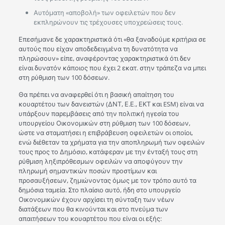
Αυτόματη «αποβολή» των οφειλετών που δεν
εκπληρώνουν τις τρέχουσες υποχρεώσεις τους.
Επεσήμανε δε χαρακτηριστικά ότι «θα ξαναδούμε κριτήρια σε
αυτούς που είχαν αποδεδειγμένα τη δυνατότητα να
πληρώσουν» είπε, αναφέροντας χαρακτηριστικά ότι δεν
είναι δυνατόν κάποιος που έχει 2 εκατ. στην τράπεζα να μπει
στη ρύθμιση των 100 δόσεων.
Θα πρέπει να αναφερθεί ότι η βασική απαίτηση του
κουαρτέτου των δανειστών (ΔΝΤ, Ε.Ε., ΕΚΤ και ESM) είναι να
υπάρξουν παρεμβάσεις από την πολιτική ηγεσία του
υπουργείου Οικονομικών στη ρύθμιση των 100 δόσεων,
ώστε να σταματήσει η επιβράβευση οφειλετών οι οποίοι,
ενώ διέθεταν τα χρήματα για την αποπληρωμή των οφειλών
τους προς το Δημόσιο, κατάφεραν με την ένταξή τους στη
ρύθμιση ληξιπρόθεσμων οφειλών να αποφύγουν την
πληρωμή σημαντικών ποσών προστίμων και
προσαυξήσεων, ζημιώνοντας όμως με τον τρόπο αυτό τα
δημόσια ταμεία. Στο πλαίσιο αυτό, ήδη στο υπουργείο
Οικονομικών έχουν αρχίσει τη σύνταξη των νέων
διατάξεων που θα κινούνται και στο πνεύμα των
απαιτήσεων του κουαρτέτου που είναι οι εξής: