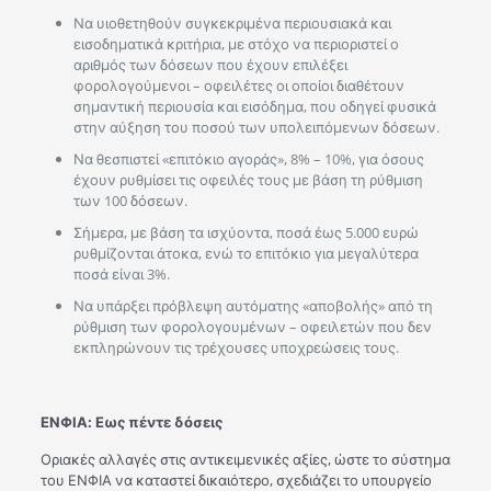
Να υιοθετηθούν συγκεκριμένα περιουσιακά και
εισοδηματικά κριτήρια, με στόχο να περιοριστεί ο
αριθμός των δόσεων που έχουν επιλέξει
φορολογούμενοι – οφειλέτες οι οποίοι διαθέτουν
σημαντική περιουσία και εισόδημα, που οδηγεί φυσικά
στην αύξηση του ποσού των υπολειπόμενων δόσεων.
Να θεσπιστεί «επιτόκιο αγοράς», 8% – 10%, για όσους
έχουν ρυθμίσει τις οφειλές τους με βάση τη ρύθμιση
των 100 δόσεων.
Σήμερα, με βάση τα ισχύοντα, ποσά έως 5.000 ευρώ
ρυθμίζονται άτοκα, ενώ το επιτόκιο για μεγαλύτερα
ποσά είναι 3%.
Να υπάρξει πρόβλεψη αυτόματης «αποβολής» από τη
ρύθμιση των φορολογουμένων – οφειλετών που δεν
εκπληρώνουν τις τρέχουσες υποχρεώσεις τους.
ΕΝΦΙΑ: Εως πέντε δόσεις
Οριακές αλλαγές στις αντικειμενικές αξίες, ώστε το σύστημα
του ΕΝΦΙΑ να καταστεί δικαιότερο, σχεδιάζει το υπουργείο