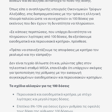
δόσεων και θα αυξηθεί αντίστοιχα το ποσό της δόσης.
Όπως είπε ο αναπληρωτής υπουργός Οικονομικών Τρύφων
Αλεξιάδης, στις διαπραγματεύσεις με την τρόικα η ελληνική
πλευρά παλεύει ώστε να συνεχιστούν οι 100 δόσεις για
εκείνους που δεν έχουν τη δυνατότητα να πληρώσουν.
«Σε κάποιες περιπτώσεις, που υπάρχει δυνατότητα να
πληρώσουν λιγότερες από 100 δόσεις, θα εξετάσουμε
εισοδηματικά και περιουσιακά κριτήρια», πρόσθεσε.
«Πρέπει να επανεξετάζουμε τις αποφάσεις με κριτήριο τον
ρεαλισμό και την είσπραξη»
Δεν είναι τυχαίο άλλωστε ότι και, μιλώντας χθες στον
τηλεοπτικό σταθμό MEGA, επανέλαβε ότι υπάρχουν σκέψεις
για τροποποίηση της ρύθμισης με την εισαγωγή
συγκεκριμένων εισοδηματικών και περιουσιακών κριτηρίων.
Τα σχέδια αλλαγών για τις 100 δόσεις
Περιουσιακά και εισοδηματικά κριτήρια, με στόχο
λιγότερες και μεγαλύτερες δόσεις.
Επιτόκιο 8%-10% για όσους έχουν ρυθμίσει τις οφειλές
τους βάσει της ρύθμισης 100 δόσεων.