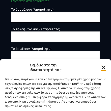
Εγγραφή στο newsletter
Το όνομά σας (Απαραίτητο)
Το τηλέφωνό σας (Απαραίτητο)
Το Email σας (Απαραίτητο)
Σεβόμαστε την
ιδιωτικότητά σας
Για να σας παρέχουμε την καλύτερη δυνατή εμπειρία, χρησιμοποιούμε
τεχνολογίες όπως cookies για την αποθήκευση και/ή την πρόσβαση
στις πληροφορίες της συσκευής σας. Η συναίνεση σας στην χρήση
αυτών των τεχνολογιών θα μας επιτρέψει να επεξεργαστούμε
Η BOXmind παρέχει πληροφοριακές και συμβουλευτικές
δεδομένα όπως συμπεριφορά περιήγησης ή μοναδικά IDs σε αυτον τον
υπηρεσίες. Δεν προσφέρει υπηρεσίες ρύθμισης ή
ιστότοπο. Η μη συναίινεση ή η άρση αυτής μπορεί να επηρεάσει
διαγραφής οφειλών.
αρνητικά ορισμένες λειτουργίες.
Πολιτική Απορρήτου & Όροι Χρήσης