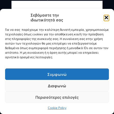
Σεβόμαστε την
ιδιωτικότητά σας
Για να σας παρέχουμε την καλύτερη δυνατή εμπειρία, χρησιμοποιούμε
τεχνολογίες όπως cookies για την αποθήκευση και/ή την πρόσβαση
στις πληροφορίες της συσκευής σας. Η συναίνεση σας στην χρήση
αυτών των τεχνολογιών θα μας επιτρέψει να επεξεργαστούμε
Η BOXmind παρέχει πληροφοριακές και συμβουλευτικές
δεδομένα όπως συμπεριφορά περιήγησης ή μοναδικά IDs σε αυτον τον
υπηρεσίες. Δεν προσφέρει υπηρεσίες ρύθμισης ή
ιστότοπο. Η μη συναίινεση ή η άρση αυτής μπορεί να επηρεάσει
διαγραφής οφειλών.
αρνητικά ορισμένες λειτουργίες.
Πολιτική Απορρήτου & Όροι Χρήσης
Συμφωνώ
Διαφωνώ
© 2025
BOXmind
Σύμβουλοι Επιχειρήσεων | All Rights
Reserved |
SEO
by
VNG
Περισσότερες επιλογές
Cookie Policy