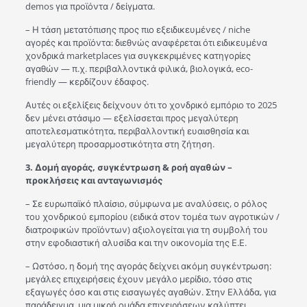
demos για προϊόντα / δείγματα.
– Η τάση μετατόπισης προς πιο εξειδικευμένες / niche
αγορές και προϊόντα: διεθνώς αναφέρεται ότι ειδικευμένα
χονδρικά marketplaces για συγκεκριμένες κατηγορίες
αγαθών — π.χ. περιβαλλοντικά φιλικά, βιολογικά, eco-
friendly — κερδίζουν έδαφος.
Αυτές οι εξελίξεις δείχνουν ότι το χονδρικό εμπόριο το 2025
δεν μένει στάσιμο — εξελίσσεται προς μεγαλύτερη
αποτελεσματικότητα, περιβαλλοντική ευαισθησία και
μεγαλύτερη προσαρμοστικότητα στη ζήτηση.
3.
Δομή αγοράς, συγκέντρωση & ροή αγαθών –
προκλήσεις και ανταγωνισμός
– Σε ευρωπαϊκό πλαίσιο, σύμφωνα με αναλύσεις, ο ρόλος
του χονδρικού εμπορίου (ειδικά στον τομέα των αγροτικών /
διατροφικών προϊόντων) αξιολογείται για τη συμβολή του
στην εφοδιαστική αλυσίδα και την οικονομία της Ε.Ε.
– Ωστόσο, η δομή της αγοράς δείχνει ακόμη συγκέντρωση:
μεγάλες επιχειρήσεις έχουν μεγάλο μερίδιο, τόσο στις
εξαγωγές όσο και στις εισαγωγές αγαθών. Στην Ελλάδα, για
παράδειγμα, μια μικρή ομάδα επιχειρήσεων καλύπτει