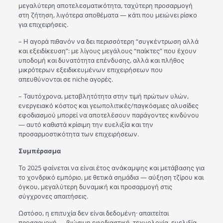
μεγαλύτερη αποτελεσματικότητα, ταχύτερη προσαρμογή
στη ζήτηση, λιγότερα αποθέματα — κάτι που μειώνει ρίσκο
για επιχειρήσεις.
– Η αγορά πιθανόν να δει περισσότερη “συγκέντρωση αλλά
και εξειδίκευση”: με λίγους μεγάλους “παίκτες” που έχουν
υποδομή και δυνατότητα επένδυσης, αλλά και πλήθος
μικρότερων εξειδικευμένων επιχειρήσεων που
απευθύνονται σε niche αγορές.
– Ταυτόχρονα, μεταβλητότητα στην τιμή πρώτων υλών,
ενεργειακό κόστος και γεωπολιτικές/παγκόσμιες αλυσίδες
εφοδιασμού μπορεί να αποτελέσουν παράγοντες κινδύνου
— αυτό καθιστά κρίσιμη την ευελιξία και την
προσαρμοστικότητα των επιχειρήσεων.
Συμπέρασμα
Το 2025 φαίνεται να είναι έτος ανάκαμψης και μετάβασης για
το χονδρικό εμπόριο, με θετικά σημάδια — αύξηση τζίρου και
όγκου, μεγαλύτερη δυναμική και προσαρμογή στις
σύγχρονες απαιτήσεις.
Ωστόσο, η επιτυχία δεν είναι δεδομένη· απαιτείται
προσαρμογή — βιώσιμη εφοδιαστική, τεχνολογία, ευελιξία,