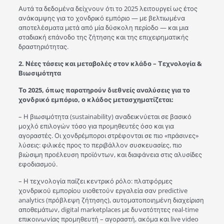
Αυτά τα δεδομένα δείχνουν ότι το 2025 λειτουργεί ως έτος
ανάκαμψης για το χονδρικό εμπόριο — με βελτιωμένα
αποτελέσματα μετά από μία δύσκολη περίοδο — και μια
σταδιακή επάνοδο της ζήτησης και της επιχειρηματικής
δραστηριότητας.
2.
Νέες τάσεις και μεταβολές στον κλάδο – Τεχνολογία &
Βιωσιμότητα
Το 2025, όπως παρατηρούν διεθνείς αναλύσεις για το
χονδρικό εμπόριο, ο κλάδος μετασχηματίζεται:
– Η βιωσιμότητα (sustainability) αναδεικνύεται σε βασικό
μοχλό επιλογών τόσο για προμηθευτές όσο και για
αγοραστές. Οι χονδρέμποροι στρέφονται σε πιο «πράσινες»
λύσεις: φιλικές προς το περιβάλλον συσκευασίες, πιο
βιώσιμη προέλευση προϊόντων, και διαφάνεια στις αλυσίδες
εφοδιασμού.
– Η τεχνολογία παίζει κεντρικό ρόλο: πλατφόρμες
χονδρικού εμπορίου υιοθετούν εργαλεία σαν predictive
analytics (πρόβλεψη ζήτησης), αυτοματοποιημένη διαχείριση
αποθεμάτων, digital marketplaces με δυνατότητες real-time
επικοινωνίας προμηθευτή – αγοραστή, ακόμα και live video