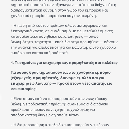
σημαντικό ποσοστό των εξαγωγών — κάτι που δείχνει ότι η
διαπραγματευτική δύναμη στον χώρο του εμπορίου και
χονδρικού εμπορίου παραμένει συγκεντρωμένη.
– Η πίεση από κόστος πρώτων υλών, μεταφορικών και
λειτουργικά κόστη, σε συνδυασμό με τις μεταβαλλόμενες
καταναλωτικές συνήθειες και απαιτήσεις — όπως
βιωσιμότητα, ταχύτητα – ευελιξία στην προμήθεια — κάνουν
την ανάγκη για αποδοτικότητα και καινοτομία στο χονδρικό
εμπόριο πιο επιτακτική από ποτέ.
4. Τι σημαίνει για επιχειρήσεις, προμηθευτές και πελάτες
Για όσους δραστηριοποιούνται στο χονδρικό εμπόριο
(εξαγωγείς, προμηθευτές, διανομείς), αλλά και για
επιχειρήσεις λιανικής — προκύπτουν νέες απαιτήσεις
και ευκαιρίες:
– Είναι σημαντικό να προσαρμοστούν στις νέες τάσεις:
βιώσιμη εφοδιαστική, “πράσινη” συσκευασία, διαφάνεια
προέλευσης προϊόντων, χρήση τεχνολογίας για
αποδοτικότερη διαχείριση αποθεμάτων.
– Η διαφοροποίηση και εξειδίκευση μπορούν να φέρουν