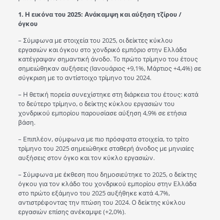
1.
Η εικόνα του 2025: Ανάκαμψη και αύξηση τζίρου /
όγκου
– Σύμφωνα με στοιχεία του 2025, οι δείκτες κύκλου
εργασιών και όγκου στο χονδρικό εμπόριο στην Ελλάδα
κατέγραψαν σημαντική άνοδο. Το πρώτο τρίμηνο του έτους
σημειώθηκαν αυξήσεις (Ιανουάριος +9,1%, Μάρτιος +4,4%) σε
σύγκριση με το αντίστοιχο τρίμηνο του 2024.
– Η θετική πορεία συνεχίστηκε στη διάρκεια του έτους: κατά
το δεύτερο τρίμηνο, ο δείκτης κύκλου εργασιών του
χονδρικού εμπορίου παρουσίασε αύξηση 4,9% σε ετήσια
βάση.
– Επιπλέον, σύμφωνα με πιο πρόσφατα στοιχεία, το τρίτο
τρίμηνο του 2025 σημειώθηκε σταθερή άνοδος με μηνιαίες
αυξήσεις στον όγκο και τον κύκλο εργασιών.
– Σύμφωνα με έκθεση που δημοσιεύτηκε το 2025, ο δείκτης
όγκου για τον κλάδο του χονδρικού εμπορίου στην Ελλάδα
στο πρώτο εξάμηνο του 2025 αυξήθηκε κατά 4,7%,
αντιστρέφοντας την πτώση του 2024. Ο δείκτης κύκλου
εργασιών επίσης ανέκαμψε (+2,0%).