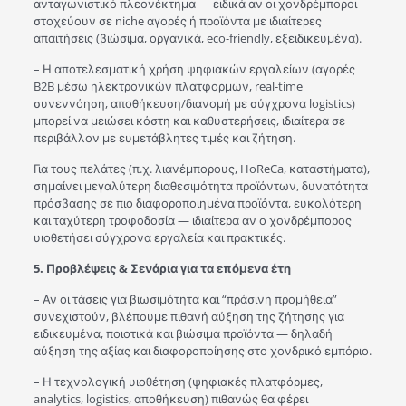
ανταγωνιστικό πλεονέκτημα — ειδικά αν οι χονδρέμποροι
στοχεύουν σε niche αγορές ή προϊόντα με ιδιαίτερες
απαιτήσεις (βιώσιμα, οργανικά, eco-friendly, εξειδικευμένα).
– Η αποτελεσματική χρήση ψηφιακών εργαλείων (αγορές
B2B μέσω ηλεκτρονικών πλατφορμών, real-time
συνεννόηση, αποθήκευση/διανομή με σύγχρονα logistics)
μπορεί να μειώσει κόστη και καθυστερήσεις, ιδιαίτερα σε
περιβάλλον με ευμετάβλητες τιμές και ζήτηση.
Για τους πελάτες (π.χ. λιανέμπορους, HoReCa, καταστήματα),
σημαίνει μεγαλύτερη διαθεσιμότητα προϊόντων, δυνατότητα
πρόσβασης σε πιο διαφοροποιημένα προϊόντα, ευκολότερη
και ταχύτερη τροφοδοσία — ιδιαίτερα αν ο χονδρέμπορος
υιοθετήσει σύγχρονα εργαλεία και πρακτικές.
5. Προβλέψεις & Σενάρια για τα επόμενα έτη
– Αν οι τάσεις για βιωσιμότητα και “πράσινη προμήθεια”
συνεχιστούν, βλέπουμε πιθανή αύξηση της ζήτησης για
ειδικευμένα, ποιοτικά και βιώσιμα προϊόντα — δηλαδή
αύξηση της αξίας και διαφοροποίησης στο χονδρικό εμπόριο.
– Η τεχνολογική υιοθέτηση (ψηφιακές πλατφόρμες,
analytics, logistics, αποθήκευση) πιθανώς θα φέρει