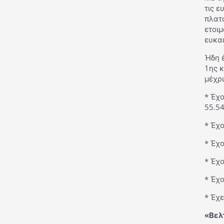
τις ε
πλατ
ετοιμ
ευκαι
Ήδη 
1ης κ
μέχρ
* Έχ
55.54
* Έχο
* Έχο
* Έχο
* Έχο
* Έχε
«Βελ