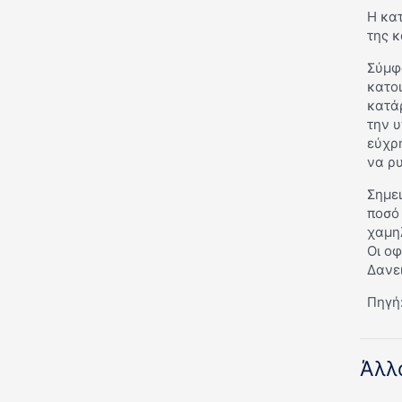
Η κα
της 
Σύμφω
κατοι
κατά
την υ
εύχρη
να ρυ
Σημει
ποσό 
χαμηλ
Οι ο
Δανε
Πηγή
Άλλ