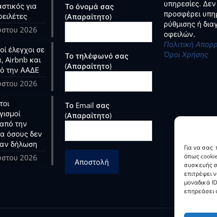
υπηρεσίες. Δεν
στικός για
Το όνομά σας
προσφέρει υπη
φειλέτες
(Απαραίτητο)
ρύθμισης ή δι
ύστου 2026
οφειλών.
Πολιτική Απορ
ί έλεγχοι σε
Όροι Χρήσης
Το τηλέφωνό σας
, Airbnb και
(Απαραίτητο)
ό την ΑΑΔΕ
ύστου 2026
τοι
Το Email σας
γισμοί
(Απαραίτητο)
από την
ια όσους δεν
αν δήλωση
Για να σας
όπως cooki
ύστου 2026
συσκευής σ
επιτρέψει 
μοναδικά ID
επηρεάσει α