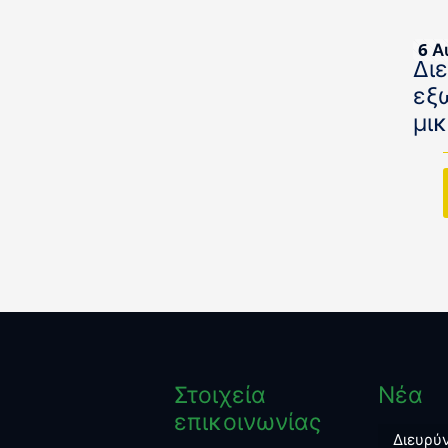
6 Α
Δι
εξ
μι
Στοιχεία
Νέα
επικοινωνίας
Διευρύν