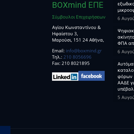
BOXmind ΕΠΕ
εξωδικα
μικροο
Σύμβουλοι Επιχειρήσεων
6 Αυγο
Αγίου Κωνσταντίνου &
Ψηφιακο
Ηφαίστου 3,
ακίνητα
Μαρούσι, 151 24 Αθήνα,
ΦΠΑ απ
Email:
info@boxmind.gr
6 Αυγο
Tηλ.:
210 8056696
Fax: 210 8021895
Αυτόμα
καταλο
φόρων 
ΑΑΔΕ γ
υπέβαλ
5 Αυγο