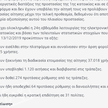
υεργετικές διατάξεις της προστασίας της 1ης κατοικίας και σε
φόρμα και δεν έχουν υποβάλει την αίτησή τους να προλάβουν
ασίας αίτησης μέχρι την τελική προθεσμία, δεδομένου ότι απο
ρία αξιοποίησης αυτού του πλαισίου προστασίας.
έχει ολοκληρωθεί η 24η εβδομάδα λειτουργίας της ηλεκτρονικ
ατοικίας και βάσει των τελευταίων στατιστικών στοιχείων πο
ι 13/12/2019 προκύπτουν τα εξής:
ουν εισέλθει στην πλατφόρμα και συναίνεσαν στην άρση φορο
5 χρήστες.
υν ξεκινήσει τη διαδικασία ετοιμασίας της αίτησης 37.018 χρή
υν υποβληθεί 1.120 αιτήσεις και διαβιβαστεί στις τράπεζες.
υν δοθεί 274 προτάσεις ρύθμισης από τις τράπεζες.
υν ήδη αποδεχθεί 64 προτάσεις ρύθμισης οι δανειολήπτες και
ι ήδη εγκριθεί η κρατική επιδότηση σε 31 πολίτες.
τίωση»