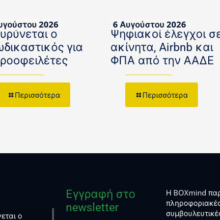
υγούστου 2026
6 Αυγούστου 2026
ευρύνεται ο
Ψηφιακοί έλεγχοι σ
ωδικαστικός για
ακίνητα, Airbnb και
κροοφειλέτες
ΦΠΑ από την ΑΑΔΕ
Περισσότερα
Περισσότερα
Εγγραφή στο
Η BOXmind παρ
πληροφοριακές
newsletter
συμβουλευτικέ
εται ο