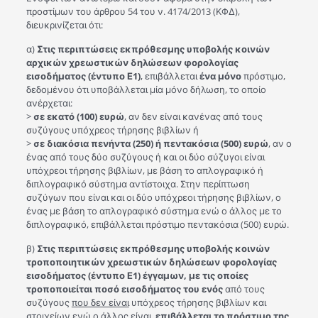
προστίμων του άρθρου 54 του ν. 4174/2013 (ΚΦΔ),
διευκρινίζεται ότι:
α)
Στις περιπτώσεις εκπρόθεσμης υποβολής κοινών
αρχικών χρεωστικών δηλώσεων φορολογίας
εισοδήματος (έντυπο Ε1)
, επιβάλλεται
ένα μόνο
πρόστιμο,
δεδομένου ότι υποβάλλεται μία μόνο δήλωση, το οποίο
ανέρχεται:
>
σε εκατό (100) ευρώ
, αν δεν είναι κανένας από τους
συζύγους υπόχρεος τήρησης βιβλίων ή
>
σε διακόσια πενήντα (250) ή πεντακόσια (500) ευρώ
, αν ο
ένας από τους δύο συζύγους ή και οι δύο σύζυγοι είναι
υπόχρεοι τήρησης βιβλίων, με βάση το απλογραφικό ή
διπλογραφικό σύστημα αντίστοιχα. Στην περίπτωση
συζύγων που είναι και οι δύο υπόχρεοι τήρησης βιβλίων, ο
ένας με βάση το απλογραφικό σύστημα ενώ ο άλλος με το
διπλογραφικό, επιβάλλεται πρόστιμο πεντακόσια (500) ευρώ.
β)
Στις περιπτώσεις εκπρόθεσμης υποβολής κοινών
τροποποιητικών χρεωστικών δηλώσεων φορολογίας
εισοδήματος (έντυπο Ε1) έγγαμων, με τις οποίες
τροποποιείται ποσό εισοδήματος του ενός
από τους
συζύγους
που δεν είναι
υπόχρεος τήρησης βιβλίων και
στοιχείων ενώ ο άλλος είναι,
επιβάλλεται το πρόστιμο της