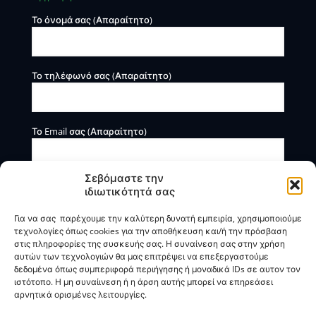
Το όνομά σας (Απαραίτητο)
Το τηλέφωνό σας (Απαραίτητο)
Το Email σας (Απαραίτητο)
Σεβόμαστε την
ιδιωτικότητά σας
Για να σας παρέχουμε την καλύτερη δυνατή εμπειρία, χρησιμοποιούμε
τεχνολογίες όπως cookies για την αποθήκευση και/ή την πρόσβαση
στις πληροφορίες της συσκευής σας. Η συναίνεση σας στην χρήση
αυτών των τεχνολογιών θα μας επιτρέψει να επεξεργαστούμε
Η BOXmind παρέχει πληροφοριακές και συμβουλευτικές
δεδομένα όπως συμπεριφορά περιήγησης ή μοναδικά IDs σε αυτον τον
υπηρεσίες. Δεν προσφέρει υπηρεσίες ρύθμισης ή
ιστότοπο. Η μη συναίινεση ή η άρση αυτής μπορεί να επηρεάσει
διαγραφής οφειλών.
αρνητικά ορισμένες λειτουργίες.
Πολιτική Απορρήτου & Όροι Χρήσης