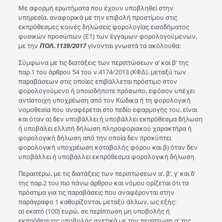
Με αφορμή ερωτήματα που έχουν υποβληθεί στην
υπηρεσία, αναφορικά με την επιβολή προστίμου στις
εκπρόθεσμες κοινές δηλώσεις φορολογίας εισοδήματος
φυσικών προσώπων (Ε1) των έγγαμων φορολογούμενων,
με την
ΠΟΛ.1139/2017
γίνονται γνωστά τα ακόλουθα:
Σύμφωνα με τις διατάξεις των περιπτώσεων α’ και β’ της
παρ.1 του άρθρου 54 του ν.4174/2013 (ΚΦΔ), μεταξύ των
παραβάσεων στις οποίες επιβάλλεται πρόστιμο στον
φορολογούμενο ή οποιοδήποτε πρόσωπο, εφόσον υπέχει
αντίστοιχη υποχρέωση από τον Κώδικα ή τη φορολογική
νομοθεσία που αναφέρεται στο πεδίο εφαρμογής του, είναι
και όταν α) δεν υποβάλλει ή υποβάλλει εκπρόθεσμα δήλωση
ή υποβάλει ελλιπή δήλωση πληροφοριακού χαρακτήρα ή
φορολογική δήλωση από την οποία δεν προκύπτει
φορολογική υποχρέωση καταβολής φόρου και β) όταν δεν
υποβάλλει ή υποβάλλει εκπρόθεσμα φορολογική δήλωση.
Περαιτέρω, με τις διατάξεις των περιπτώσεων α’, β’, γ’ και δ’
της παρ.2 του πιο πάνω άρθρου και νόμου ορίζεται ότι τα
πρόστιμα για τις παραβάσεις που αναφέρονται στην
παράγραφο 1 καθορίζονται, μεταξύ άλλων, ως εξής:
α) εκατό (100) ευρώ, σε περίπτωση μη υποβολής ή
εκπρόθεσμης υποβολής σχετικά με την περίπτωση α’ της