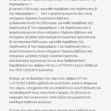
παραγράφου 1,
β) εκατό (100) ευρώ, για κάθε παράβαση της περίπτωσης β’
της παραγράφου 1 που ο φορολογούμενος δεν είναι
υπόχρεος τήρησης λογιστικών βιβλίων,
γ) διακόσια πενήντα (250) ευρώ, για κάθε παράβαση της
περίπτωσης β’ της παραγράφου 1, σε περίπτωση που ο
φορολογούμενος είναι υπόχρεος τήρησης βιβλίων και
στοιχείων με βάση απλοποιημένα λογιστικά πρότυπα και
δ) πεντακόσια (500) ευρώ, για κάθε παράβαση της
περίπτωσης β’ της παραγράφου 1 σε περίπτωση που ο
φορολογούμενος είναι υπόχρεος τήρησης βιβλίων και
στοιχείων με βάση πλήρη λογιστικά πρότυπα.
Διευκρινίσεις σχετικά με τις ως άνω διαδικαστικές
παραβάσεις του άρθρου 54 του ν.4174/2013 έχουν δοθεί με
την ΠΟΛ.1252/2015 εγκύκλιο.
Επίσης, με τις διατάξεις της παρ.4 του άρθρου 67 του
ν.4172/2013 (ΚΦΕ) ορίζεται ότι οι σύζυγοι, κατά τη διάρκεια
του γάμου, υποχρεούνται να υποβάλλουν κοινή δήλωση για
τα εισοδήματά τους, στα οποία ο φόρος, τα τέλη και οι
εισφορές που αναλογούν υπολογίζονται χωριστά στο
εισόδημα καθενός συζύγου.
Ενόψει των ανωτέρω και όσον αφορά στην επιβολή των