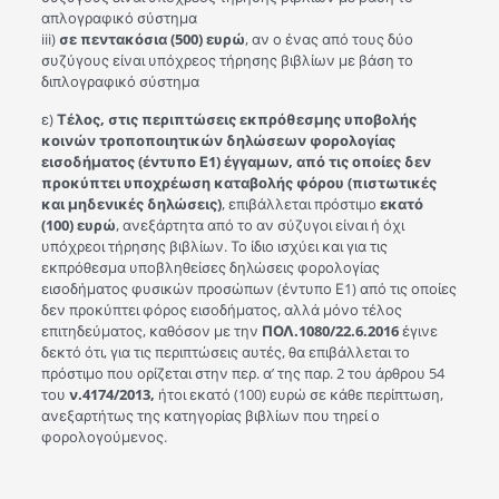
απλογραφικό σύστημα
iii)
σε πεντακόσια (500) ευρώ
, αν ο ένας από τους δύο
συζύγους είναι υπόχρεος τήρησης βιβλίων με βάση το
διπλογραφικό σύστημα
ε)
Τέλος, στις περιπτώσεις εκπρόθεσμης υποβολής
κοινών τροποποιητικών δηλώσεων φορολογίας
εισοδήματος (έντυπο Ε1) έγγαμων, από τις οποίες δεν
προκύπτει υποχρέωση καταβολής φόρου (πιστωτικές
και μηδενικές δηλώσεις)
, επιβάλλεται πρόστιμο
εκατό
(100) ευρώ
, ανεξάρτητα από το αν σύζυγοι είναι ή όχι
υπόχρεοι τήρησης βιβλίων. Το ίδιο ισχύει και για τις
εκπρόθεσμα υποβληθείσες δηλώσεις φορολογίας
εισοδήματος φυσικών προσώπων (έντυπο Ε1) από τις οποίες
δεν προκύπτει φόρος εισοδήματος, αλλά μόνο τέλος
επιτηδεύματος, καθόσον με την
ΠΟΛ.1080/22.6.2016
έγινε
δεκτό ότι, για τις περιπτώσεις αυτές, θα επιβάλλεται το
πρόστιμο που ορίζεται στην περ. α’ της παρ. 2 του άρθρου 54
του
ν.4174/2013,
ήτοι εκατό (100) ευρώ σε κάθε περίπτωση,
ανεξαρτήτως της κατηγορίας βιβλίων που τηρεί ο
φορολογούμενος.