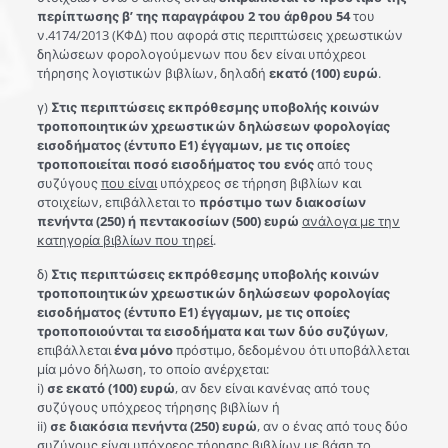
περίπτωσης β’ της παραγράφου 2 του άρθρου 54
του
ν.4174/2013 (ΚΦΔ) που αφορά στις περιπτώσεις χρεωστικών
δηλώσεων φορολογούμενων που δεν είναι υπόχρεοι
τήρησης λογιστικών βιβλίων, δηλαδή
εκατό (100) ευρώ
.
γ)
Στις περιπτώσεις εκπρόθεσμης υποβολής κοινών
τροποποιητικών χρεωστικών δηλώσεων φορολογίας
εισοδήματος (έντυπο Ε1) έγγαμων, με τις οποίες
τροποποιείται ποσό εισοδήματος του
ενός
από τους
συζύγους
που είναι
υπόχρεος σε τήρηση βιβλίων και
στοιχείων, επιβάλλεται το
πρόστιμο των διακοσίων
πενήντα (250) ή πεντακοσίων (500) ευρώ
ανάλογα με την
κατηγορία βιβλίων που τηρεί
.
δ)
Στις περιπτώσεις εκπρόθεσμης υποβολής κοινών
τροποποιητικών χρεωστικών δηλώσεων φορολογίας
εισοδήματος (έντυπο Ε1) έγγαμων, με τις οποίες
τροποποιούνται τα εισοδήματα και των δύο συζύγων
,
επιβάλλεται
ένα μόνο
πρόστιμο, δεδομένου ότι υποβάλλεται
μία μόνο δήλωση, το οποίο ανέρχεται:
i)
σε εκατό (100) ευρώ
, αν δεν είναι κανένας από τους
συζύγους υπόχρεος τήρησης βιβλίων ή
ii)
σε διακόσια πενήντα (250) ευρώ
, αν ο ένας από τους δύο
συζύγους είναι υπόχρεος τήρησης βιβλίων με βάση το