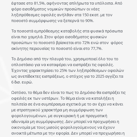
έφτασε στο 81,5%, αφήνοντας απλήρωτα τα υπόλοιπα. Από
φόρο εισοδήματος νομικών προσώπων οι νέες
ληξιπρόθεσμες οφειλές ανήλθαν στα 150 εκατ. με τον
ποσοστό συμμόρφωσης να ξεπερνά το 90%.
Τα ποσοστά εμπρόθεσμης καταβολής στα φυσικά πρόσωπα
είναι πιο χαμηλά. Στον φόρο εισοδήματος φυσικών
προσώπων το ποσοστό βρίσκεται στο 72% ενώ στον φόρος
ακίνητης περιουσίας το ποσοστό είναι στο 77,7%.
Το Δημόσιο από την πλευρά του, χρησιμοποιεί όλο του το
οπλοστάσιο για να καταφέρει να εισπράξει τις οφειλές.
Έχοντας χαρακτηρίσει το 25% των ληξιπρόθεσμων οφειλών
ως ανεπίδεκτες εισπράξεως, ο στόχος για το 2025 αγγίζει τα
6 δισ. ευρώ.
Ωστόσο, το θέμα δεν είναι το πως το Δημόσιο θα εισπράξει τις
οφειλές εκ των υστέρων. Το θέμα είναι να καταλήξει η
πολιτεία σε ένα συμπέρασμα σχετικά με το αν έχει να κάνει
με στρατηγικού χαρακτήρα μη συμμόρφωση των
φορολογουμένων, με συγκυριακή ή με πραγματική
αδυναμία μη συμμόρφωσης. Δεν μπορεί να προχωρήσει η
οικονομία με τους μισούς φορολογούμενους να έχουν
ανοικτά μέτωπα με την εφορία. Δεν μπορεί να προχωρήσει η