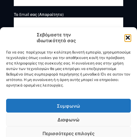
Το Email σας (Απαραίτητο)
Σεβόμαστε την
ιδιωτικότητά σας
Για να σας παρέχουμε την καλύτερη δυνατή εμπειρία, χρησιμοποιούμε
τεχνολογίες όπως cookies για την αποθήκευση και/ή την πρόσβαση
στις πληροφορίες της συσκευής σας. Η συναίνεση σας στην χρήση
αυτών των τεχνολογιών θα μας επιτρέψει να επεξεργαστούμε
Η BOXmind παρέχει πληροφοριακές και συμβουλευτικές
δεδομένα όπως συμπεριφορά περιήγησης ή μοναδικά IDs σε αυτον τον
υπηρεσίες. Δεν προσφέρει υπηρεσίες ρύθμισης ή
ιστότοπο. Η μη συναίινεση ή η άρση αυτής μπορεί να επηρεάσει
διαγραφής οφειλών.
αρνητικά ορισμένες λειτουργίες.
Πολιτική Απορρήτου & Όροι Χρήσης
Συμφωνώ
Διαφωνώ
© 2025
BOXmind
Σύμβουλοι Επιχειρήσεων | All Rights
Reserved |
SEO
by
VNG
Περισσότερες επιλογές