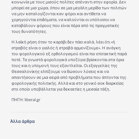
κοινωνία με τους μισούς πολίτες απέναντι στην εφορία. Δεν
μπορεί σε μια χώρα, όπου σε μια μεγάλη μερίδα των πολιτών
να μην καταλογίζονται καν φόροι και αντίθετα να
χορηγούνται επιδόματα, να καλούνται οι υπόλοιποι να
καταβάλουν φόρους που είναι πέρα από τις πραγματικές
τους δυνατότητες.
Η λαϊκή ρήση όταν το καράβι δεν πάει καλά, λέει ότι «ή
στραβός είναι ο γιαλός ή στραβά αρμενίζουμε». Η ανάγκη
του φορολογικού εξ ορθολογισμού είναι πιο επιτακτική παρά
ποτέ. Τα γνωστά φορολογικά υποζύγια βρίσκονται στα όρια
τους και η υπομονή τους εξαντλείται. Οι εξαγγελίες της
Θεσσαλονίκης ελπίζουμε να δώσουν λύσεις και να
απαντήσουν σε μια σειρά από προβλήματα που άπτονται της
φορολογικής πολιτικής. Αλλά και στο γενικό σοκ διαρκείας
στο οποίο υποβάλλεται για δεκαετίες η μεσαία τάξη.
ΠΗΓΗ: liberal.gr
Άλλα άρθρα