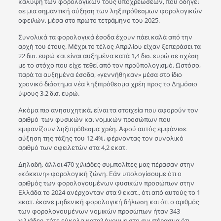
κάλυψη των φορολογικών τους υποχρεώσεων, που οδηγεί
σε μια σημαντική αύξηση των ληξιπρόθεσμων φορολογικών
οφειλών, μέσα στο πρώτο τετράμηνο του 2025.
Συνολικά τα φορολογικά έσοδα έχουν πάει καλά από την
αρχή του έτους. Μέχρι το τέλος Απριλίου είχαν ξεπεράσει τα
22 δισ. ευρώ και είναι αυξημένα κατά 1,4 δισ. ευρώ σε σχέση
με το στόχο που είχε τεθεί από τον προϋπολογισμό. Ωστόσο,
παρά τα αυξημένα έσοδα, «γεννήθηκαν» μέσα στο ίδιο
χρονικό διάστημα νέα ληξιπρόθεσμα χρέη προς το Δημόσιο
ύψους 3,2 δισ. ευρώ.
Ακόμα πιο ανησυχητικά, είναι τα στοιχεία που αφορούν τον
αριθμό των φυσικών και νομικών προσώπων που
εμφανίζουν ληξιπρόθεσμα χρέη. Αφού αυτός εμφάνισε
αύξηση της τάξης του 12,4%, φέρνοντας τον συνολικό
αριθμό των οφειλετών στα 4,2 εκατ.
Δηλαδή, άλλοι 470 χιλιάδες συμπολίτες μας πέρασαν στην
«κόκκινη» φορολογική ζώνη. Εάν υπολογίσουμε ότι ο
αριθμός των φορολογουμένων φυσικών προσώπων στην
Ελλάδα το 2024 ανέρχονταν στα 9 εκατ., ότι από αυτούς το 1
εκατ. έκανε μηδενική φορολογική δήλωση και ότι ο αριθμός
των φορολογουμένων νομικών προσώπων ήταν 343
χιλιάδες, τότε εύκολα καταλήγουμε στο συμπέρασμα ότι