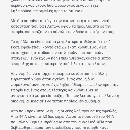
περίπου ένας στους δυο φορολογούμενους, έχει
ληξιπρόθεσμες οφειλές προς το Δημόσιο.
Με ό,τι σημαίνει αυτό για την οικονομική και κοινωνική
κατάσταση των οφειλετών, αφού τα προβλήματα με την
εφορία, επηρεάζουν το σύνολο των δραστηριοτήτων τους.
Το πρόβλημα είναι ακόμα μεγαλύτερο, καθώς από τα 4,2
εκατ. οφειλετών, κοντά στα 2,2 εκατ. κινδυνεύουν με
κατασχέσεις καταθέσεων και λοιπών περιουσιακών
στοιχείων, ενώ έχουν ήδη επιβληθεί αναγκαστικά μέτρα
είσπραξης σε περισσότερους από 1,5 εκατ. οφειλέτες.
Δεν νομίζω να υπάρχει παρόμοια κατάσταση, σε άλλη
ευρωπαϊκή χώρα όπου σχεδόν ένας στους δυο
φορολογούμενους να έχει ληξιπρόθεσμες οφειλές προς την
εφορία και ένας στους τέσσερις να κινδυνεύει με
αναγκαστικά μέτρα είσπραξης. Το πως λειτουργεί η ελληνική
οικονομία μέσα σε ένα τέτοιο πλαίσιο, είναι θαύμα.
Από που προκύπτουν όμως οι νέες ληξιπρόθεσμες οφειλές;
Από ΦΠΑ είναι τα 1,3 δισ. ευρώ. Αφού το ποσοστό του ΦΠΑ
που πληρώθηκε εμπρόθεσμα από τον συνολικό ΦΠΑ που
βεβαιώθηκε μέσω των αποδείξεων που «κτυπήθηκαν»