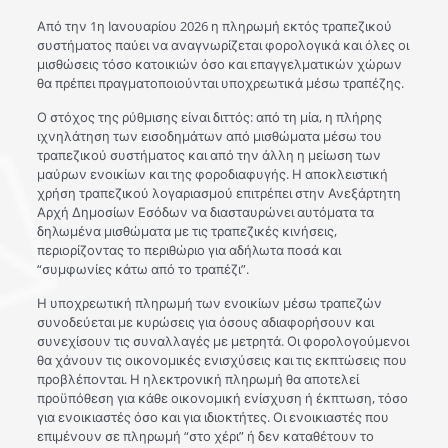
Από την 1η Ιανουαρίου 2026 η πληρωμή εκτός τραπεζικού
συστήματος παύει να αναγνωρίζεται φορολογικά και όλες οι
μισθώσεις τόσο κατοικιών όσο και επαγγελματικών χώρων
θα πρέπει πραγματοποιούνται υποχρεωτικά μέσω τραπέζης.
Ο στόχος της ρύθμισης είναι διττός: από τη μία, η πλήρης
ιχνηλάτηση των εισοδημάτων από μισθώματα μέσω του
τραπεζικού συστήματος και από την άλλη η μείωση των
μαύρων ενοικίων και της φοροδιαφυγής. Η αποκλειστική
χρήση τραπεζικού λογαριασμού επιτρέπει στην Ανεξάρτητη
Αρχή Δημοσίων Εσόδων να διασταυρώνει αυτόματα τα
δηλωμένα μισθώματα με τις τραπεζικές κινήσεις,
περιορίζοντας το περιθώριο για αδήλωτα ποσά και
“συμφωνίες κάτω από το τραπέζι”.
Η υποχρεωτική πληρωμή των ενοικίων μέσω τραπεζών
συνοδεύεται με κυρώσεις για όσους αδιαφορήσουν και
συνεχίσουν τις συναλλαγές με μετρητά. Οι φορολογούμενοι
θα χάνουν τις οικονομικές ενισχύσεις και τις εκπτώσεις που
προβλέπονται. Η ηλεκτρονική πληρωμή θα αποτελεί
προϋπόθεση για κάθε οικονομική ενίσχυση ή έκπτωση, τόσο
για ενοικιαστές όσο και για ιδιοκτήτες. Οι ενοικιαστές που
επιμένουν σε πληρωμή “στο χέρι” ή δεν καταθέτουν το