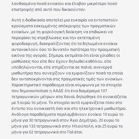
λανθασμένα ποσά ενοικίου και έλαβαν μικρότερο ποσό
επιστροφής από αυτό που δικαιούνταν.
Αυτή η διαδικασία αποτελεί μια ευκαιρία να εντοπιστούν
κρούσματα εσκεμμένης απόκρυψης των πραγματικών
ενοικίων, με τη φορολογική διοίκηση να επιδιώκει να
περιορίσει τις στρεβλώσεις και την εκτεταμένη
φοροδιαφυγή, διασφαλίζοντας ότι τα δηλωμένα ενοίκια
αντανακλούν όσο το δυνατόν πιστότερα την πραγματική
εικόνα της αγοράς. Σήμερα, εκτιμάται ότι είναι χιλιάδες οι
μισθώσεις που είτε δεν έχουν δηλωθεί καθόλου, είτε
υποδηλώνονται, είτε στηρίζονται σε παλιά, ανενεργά
μισθωτήρια που συνεχίζουν να εμφανίζουν ποσά τα οποία
δεν ανταποκρίνονται στις πραγματικές τιμές των ενοικίων.
Χαρακτηριστικό παράδειγμα είναι σύμφωνα με τα στοιχεία
που δημοσιοποίησε η ΑΑΔΕ ότι ένα διαμέρισμα 107
τετραγωνικών μέτρων στα Χανιά, δηλώθηκε ότι ενοικιάζεται
με 5 ευρώ το μήνα. Το στοιχείο αυτό εμφανίζεται τόσο στο
έντυπο του ενοικιαστή όσο και στο ηλεκτρονικό μισθωτήριο.
Ανάλογα παραδείγματα περιλαμβάνουν ενοίκιο 10 ευρώ το
μήνα για 30 τετραγωνικά στον Άγιο Δημήτριο, 20 ευρώ το
μήνα για 133 τετραγωνικά στην Ηλιούπολη, και 25 ευρώ το
μήνα για 62 τετραγωνικά στο Γαλάτσι.