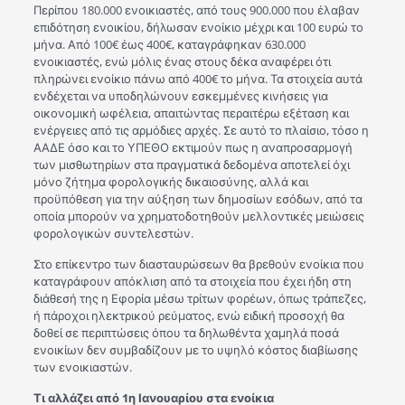
Περίπου 180.000 ενοικιαστές, από τους 900.000 που έλαβαν
επιδότηση ενοικίου, δήλωσαν ενοίκιο μέχρι και 100 ευρώ το
μήνα. Από 100€ έως 400€, καταγράφηκαν 630.000
ενοικιαστές, ενώ μόλις ένας στους δέκα αναφέρει ότι
πληρώνει ενοίκιο πάνω από 400€ το μήνα. Τα στοιχεία αυτά
ενδέχεται να υποδηλώνουν εσκεμμένες κινήσεις για
οικονομική ωφέλεια, απαιτώντας περαιτέρω εξέταση και
ενέργειες από τις αρμόδιες αρχές. Σε αυτό το πλαίσιο, τόσο η
ΑΑΔΕ όσο και το ΥΠΕΘΟ εκτιμούν πως η αναπροσαρμογή
των μισθωτηρίων στα πραγματικά δεδομένα αποτελεί όχι
μόνο ζήτημα φορολογικής δικαιοσύνης, αλλά και
προϋπόθεση για την αύξηση των δημοσίων εσόδων, από τα
οποία μπορούν να χρηματοδοτηθούν μελλοντικές μειώσεις
φορολογικών συντελεστών.
Στο επίκεντρο των διασταυρώσεων θα βρεθούν ενοίκια που
καταγράφουν απόκλιση από τα στοιχεία που έχει ήδη στη
διάθεσή της η Εφορία μέσω τρίτων φορέων, όπως τράπεζες,
ή πάροχοι ηλεκτρικού ρεύματος, ενώ ειδική προσοχή θα
δοθεί σε περιπτώσεις όπου τα δηλωθέντα χαμηλά ποσά
ενοικίων δεν συμβαδίζουν με το υψηλό κόστος διαβίωσης
των ενοικιαστών.
Τι αλλάζει από 1η Ιανουαρίου στα ενοίκια