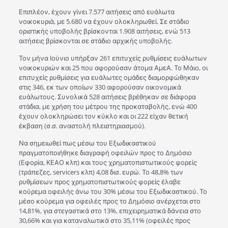
Επιπλέον, έχουν γίνει 7.577 αιτήσεις από ευάλωτα
νοικοκυριά, με 5.680 να έχουν ολοκληρωθεί. Σε στάδιο
οριστικής υποβολής βρίσκονται 1.908 αιτήσεις, ενώ 513
αιτήσεις βρίσκονται σε στάδιο αρχικής υποβολής.
Τον μήνα Ιούνιο υπήρξαν 261 επιτυχείς ρυθμίσεις ευάλωτων
νοικοκυριών και 25 που αφορούσαν άτομα ΑμεΑ. Το Μάιο, οι
επιτυχείς ρυθμίσεις για ευάλωτες ομάδες διαμορφώθηκαν
στις 346, εκ των οποίων 330 αφορούσαν οικονομικά
ευάλωτους. Συνολικά 528 αιτήσεις βρέθηκαν σε διάφορα
στάδια, με χρήση του μέτρου της προκαταβολής, ενώ 400
έχουν ολοκληρώσει τον κύκλο και οι 222 είχαν θετική
έκβαση (σ.σ. αναστολή πλειστηριασμού).
Να σημειωθεί πως μέσω του Εξωδικαστικού
πραγματοποιήθηκε διαγραφή οφειλών προς το Δημόσιο
(Εφορία, ΚΕΑΟ κλπ) και τους χρηματοπιστωτικούς φορείς
(τράπεζες, servicers κλπ) 4,08 δισ. ευρώ. Το 48,8% των
ρυθμίσεων προς χρηματοπιστωτικούς φορείς έλαβε
κούρεμα οφειλής άνω του 30% μέσω του Εξωδικαστικού. Το
μέσο κούρεμα για οφειλές προς το Δημόσιο ανέρχεται στο
14,81%, για στεγαστικά στο 13%, επιχειρηματικά δάνεια στο
30,66% και για καταναλωτικά στο 35,11% (οφειλές προς