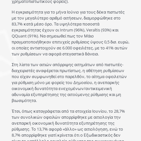
χρηματοπιστωτικούς φορείς).
Η εγκρισιμότητα για το μήνα Ιούνιο για τους δέκα πιστωτές
με τον μεγαλύτερο αριθμό αιτήσεων, διαμορφώθηκε στο
83,7% κατά μέσο όρο. Τα υψηλότερα ποσοστά
εγκρισιμότητας έχουν οι Intrum (96%), Veraltis (93%) και
QQuant (91%). Να σημειωθεί πως τον Μάιο
πραγματοποιήθηκαν επιτυχείς ρυθμίσεις ύψους 0,5 δισ. ευρώ,
οι οποίες αντιστοιχούν σε 6.000 οφειλέτες, με το 41% αυτών
των ρυθμίσεων να αφορά στεγαστικά δάνεια.
Στη λίστα των αιτιών απόρριψης αιτημάτων από πιστωτές-
διαχειριστές αναφέρεται πρωτίστως, η αθέτηση ρυθμίσεων
που είχαν συμφωνηθεί στο παρελθόν, το αίτημα οφειλετών
για ρύθμιση μόνο με φορείς του Δημοσίου, η ανεπαρκής
οικονομική δυνατότητα ενεχομένων/αντικειμενική
αδυναμία εξυπηρέτησης της αιτούμενης ρύθμισης και μη
βιωσιμότητα.
Έτσι, όπως καταγράφεται από τα στοιχεία Ιουνίου, το 28,7%
των συνολικών οφειλών απορρίφθηκε με αιτιολογία την
ανεπαρκή οικονομική δυνατότητα εξυπηρέτησης της
ρύθμισης. Το 13,7% αφορά «άλλο» ως αιτιολόγηση, ενώ το
8,7% απορρίφθηκε γιατί κρίνεται ότι ο Εξωδικαστικός δεν