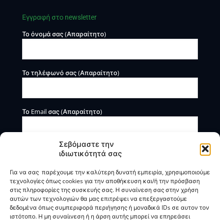
Εγγραφή στο newsletter
Το όνομά σας (Απαραίτητο)
Το τηλέφωνό σας (Απαραίτητο)
Το Email σας (Απαραίτητο)
Σεβόμαστε την
ιδιωτικότητά σας
Για να σας παρέχουμε την καλύτερη δυνατή εμπειρία, χρησιμοποιούμε
τεχνολογίες όπως cookies για την αποθήκευση και/ή την πρόσβαση
στις πληροφορίες της συσκευής σας. Η συναίνεση σας στην χρήση
αυτών των τεχνολογιών θα μας επιτρέψει να επεξεργαστούμε
Η BOXmind παρέχει πληροφοριακές και συμβουλευτικές
δεδομένα όπως συμπεριφορά περιήγησης ή μοναδικά IDs σε αυτον τον
υπηρεσίες. Δεν προσφέρει υπηρεσίες ρύθμισης ή
ιστότοπο. Η μη συναίινεση ή η άρση αυτής μπορεί να επηρεάσει