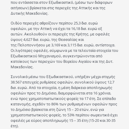
που εντάσσεται στον Εξωδικαστικό, (μέσω των διάφορων
αιτήσεων) βρίσκεται στις περιοχές της Αττικής και της
Δυτικής Μακεδονίας.
Οι δύο περιοχές αθροίζουν περίπου 25,3 δισ. ευρώ
οφειλών, με την Αττική να έχει τα 16,18 δισ. ευρώ εξ
αυτών. Ακολουθούν οι περιοχές της Κρήτης, με οφειλές
ύψους 4,627 δισ. ευρώ, της Θεσσαλίας και
της Πελοποννήσου με 3,169 και 3,115 δισ. ευρώ, αντίστοιχα.
Οι λιγότερες οφειλές, σύμφωνα με τα τελευταία στοιχεία του
Εξωδικαστικού Μηχανισμού, συγκεντρώνονται από
κατοίκους των περιοχών του Βορείου Αιγαίου και της Δυτ.
Μακεδονίας.
Συνολικά μέσω του Εξωδικαστικού, υπήρξαν μέχρι στιγμής
38.567 επιτυχείς ρυθμίσεις οφειλών, συνολικού ύψους 12,7
δισ. ευρώ. Από τα στοιχεία, η μέση διάρκεια αποπληρωμής
οφειλών προς το Δημόσιο, διαμορφώνεται στα 16 χρόνια,
ενώ προς χρηματοπιστωτικούς φορείς τα 17 έτη. Σε επίπεδο
κατανομής, σχεδόν το 86% των ρυθμισμένων οφειλών προς
το Δημόσιο βρίσκεται στη ζώνη 15 – 20 ετών, ενώ για
χρηματοπιστωτικούς φορείς, το 53% περίπου σωρευτικά έχει
οφειλές με εύρος αποπληρωμής 15 – 35 έτη (15-20 και 30-35
έτη).