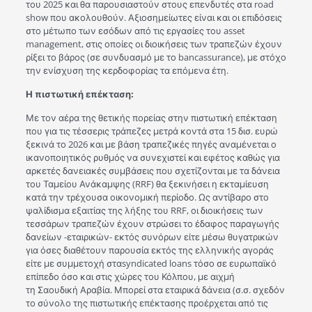
του 2025 και θα παρουσιαστούν στους επενδυτές στα road
show που ακολουθούν. Αξιοσημείωτες είναι και οι επιδόσεις
στο μέτωπο των εσόδων από τις εργασίες του asset
management, στις οποίες οι διοικήσεις των τραπεζών έχουν
ρίξει το βάρος (σε συνδυασμό με το bancassurance), με στόχο
την ενίσχυση της κερδοφορίας τα επόμενα έτη.
Η πιστωτική επέκταση:
Με τον αέρα της θετικής πορείας στην πιστωτική επέκταση
που για τις τέσσερις τράπεζες μετρά κοντά στα 15 δισ. ευρώ
ξεκινά το 2026 και με βάση τραπεζικές πηγές αναμένεται ο
ικανοποιητικός ρυθμός να συνεχιστεί και εφέτος καθώς για
αρκετές δανειακές συμβάσεις που σχετίζονται με τα δάνεια
του Ταμείου Ανάκαμψης (RRF) θα ξεκινήσει η εκταμίευση
κατά την τρέχουσα οικονομική περίοδο. Ως αντίβαρο στο
ψαλίδισμα εξαιτίας της λήξης του RRF, οι διοικήσεις των
τεσσάρων τραπεζών έχουν στρώσει το έδαφος παραγωγής
δανείων -εταιρικών- εκτός συνόρων είτε μέσω θυγατρικών
για όσες διαθέτουν παρουσία εκτός της ελληνικής αγοράς
είτε με συμμετοχή σταsyndicated loans τόσο σε ευρωπαϊκό
επίπεδο όσο και στις χώρες του Κόλπου, με αιχμή
τη Σαουδική Αραβία. Μπορεί στα εταιρικά δάνεια (σ.σ. σχεδόν
το σύνολο της πιστωτικής επέκτασης προέρχεται από τις