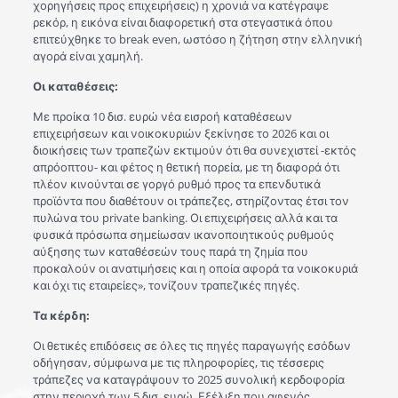
χορηγήσεις προς επιχειρήσεις) η χρονιά να κατέγραψε
ρεκόρ, η εικόνα είναι διαφορετική στα στεγαστικά όπου
επιτεύχθηκε το break even, ωστόσο η ζήτηση στην ελληνική
αγορά είναι χαμηλή.
Οι καταθέσεις:
Με προίκα 10 δισ. ευρώ νέα εισροή καταθέσεων
επιχειρήσεων και νοικοκυριών ξεκίνησε το 2026 και οι
διοικήσεις των τραπεζών εκτιμούν ότι θα συνεχιστεί -εκτός
απρόοπτου- και φέτος η θετική πορεία, με τη διαφορά ότι
πλέον κινούνται σε γοργό ρυθμό προς τα επενδυτικά
προϊόντα που διαθέτουν οι τράπεζες, στηρίζοντας έτσι τον
πυλώνα του private banking. Οι επιχειρήσεις αλλά και τα
φυσικά πρόσωπα σημείωσαν ικανοποιητικούς ρυθμούς
αύξησης των καταθέσεών τους παρά τη ζημία που
προκαλούν οι ανατιμήσεις και η οποία αφορά τα νοικοκυριά
και όχι τις εταιρείες», τονίζουν τραπεζικές πηγές.
Τα κέρδη:
Οι θετικές επιδόσεις σε όλες τις πηγές παραγωγής εσόδων
οδήγησαν, σύμφωνα με τις πληροφορίες, τις τέσσερις
τράπεζες να καταγράψουν το 2025 συνολική κερδοφορία
στην περιοχή των 5 δισ. ευρώ. Εξέλιξη που αφενός