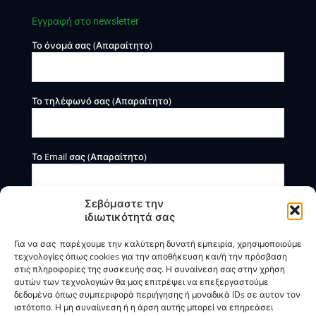
Εγγραφή στο newsletter
Το όνομά σας (Απαραίτητο)
Το τηλέφωνό σας (Απαραίτητο)
Το Email σας (Απαραίτητο)
Σεβόμαστε την
ιδιωτικότητά σας
Για να σας παρέχουμε την καλύτερη δυνατή εμπειρία, χρησιμοποιούμε
τεχνολογίες όπως cookies για την αποθήκευση και/ή την πρόσβαση
στις πληροφορίες της συσκευής σας. Η συναίνεση σας στην χρήση
αυτών των τεχνολογιών θα μας επιτρέψει να επεξεργαστούμε
Η BOXmind παρέχει πληροφοριακές και συμβουλευτικές
δεδομένα όπως συμπεριφορά περιήγησης ή μοναδικά IDs σε αυτον τον
υπηρεσίες. Δεν προσφέρει υπηρεσίες ρύθμισης ή
ιστότοπο. Η μη συναίινεση ή η άρση αυτής μπορεί να επηρεάσει