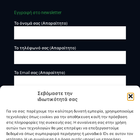
Εγγραφή στο newsletter
Το όνομά σας (Απαραίτητο)
Το τηλέφωνό σας (Απαραίτητο)
Το Email σας (Απαραίτητο)
Σεβόμαστε την
ιδιωτικότητά σας
Για να σας παρέχουμε την καλύτερη δυνατή εμπειρία, χρησιμοποιούμε
τεχνολογίες όπως cookies για την αποθήκευση και/ή την πρόσβαση
στις πληροφορίες της συσκευής σας. Η συναίνεση σας στην χρήση
αυτών των τεχνολογιών θα μας επιτρέψει να επεξεργαστούμε
Η BOXmind παρέχει πληροφοριακές και συμβουλευτικές
δεδομένα όπως συμπεριφορά περιήγησης ή μοναδικά IDs σε αυτον τον
υπηρεσίες. Δεν προσφέρει υπηρεσίες ρύθμισης ή
ιστότοπο. Η μη συναίινεση ή η άρση αυτής μπορεί να επηρεάσει