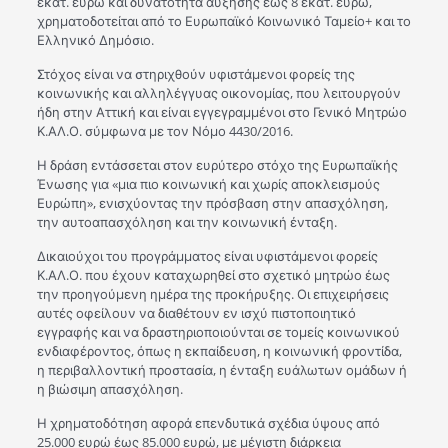
εκατ. ευρώ και δυνατότητα αύξησης έως 8 εκατ. ευρώ,
χρηματοδοτείται από το Ευρωπαϊκό Κοινωνικό Ταμείο+ και το
Ελληνικό Δημόσιο.
Στόχος είναι να στηριχθούν υφιστάμενοι φορείς της
κοινωνικής και αλληλέγγυας οικονομίας, που λειτουργούν
ήδη στην Αττική και είναι εγγεγραμμένοι στο Γενικό Μητρώο
Κ.ΑΛ.Ο. σύμφωνα με τον Νόμο 4430/2016.
Η δράση εντάσσεται στον ευρύτερο στόχο της Ευρωπαϊκής
Ένωσης για «μια πιο κοινωνική και χωρίς αποκλεισμούς
Ευρώπη», ενισχύοντας την πρόσβαση στην απασχόληση,
την αυτοαπασχόληση και την κοινωνική ένταξη.
Δικαιούχοι του προγράμματος είναι υφιστάμενοι φορείς
Κ.ΑΛ.Ο. που έχουν καταχωρηθεί στο σχετικό μητρώο έως
την προηγούμενη ημέρα της προκήρυξης. Οι επιχειρήσεις
αυτές οφείλουν να διαθέτουν εν ισχύ πιστοποιητικό
εγγραφής και να δραστηριοποιούνται σε τομείς κοινωνικού
ενδιαφέροντος, όπως η εκπαίδευση, η κοινωνική φροντίδα,
η περιβαλλοντική προστασία, η ένταξη ευάλωτων ομάδων ή
η βιώσιμη απασχόληση.
Η χρηματοδότηση αφορά επενδυτικά σχέδια ύψους από
25.000 ευρώ έως 85.000 ευρώ, με μέγιστη διάρκεια