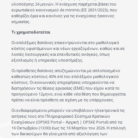
υλοποίησης 24 μηνών. Η ενίσχυση παρέχεται βάσει του
ευρωπαϊκού κανονισμού de minimis (ΕΕ 2831/2023), που
καθορίζει όρια και κανόνες για τις ενισχύσεις ήσσονος
σημασίας.
Τι χρηματοδοτείται
Οι επιλέξιμες δαπάνες επικεντρώνονται στο μισθολογικό
κόστος υφιστάμενων και νέων εργαζομένων, καθώς και σε
λοιπές λειτουργικές και επενδυτικές ανάγκες, όπως
εξοπλισμός ή υπηρεσίες υποστήριξης.
Οι πρόσθετες δαπάνες αποζημιώνονται με απλοποιημένο
καθεστώς κόστους 40% επί του επιλέξιμου μισθολογικού
κόστους. Οι κοινωνικές επιχειρήσεις υποχρεούνται να
διατηρήσουν τις θέσεις εργασίας (ΕΜΕ) που είχαν κατά το
προηγούμενο 12μηνο, ενώ κάθε νέα θέση που δημιουργείται
πρέπει να είναι πρόσθετη σε σχέση με τις υπάρχουσες.
Οι ενδιαφερόμενοι μπορούν να υποβάλουν ηλεκτρονικά τις
αιτήσεις τους στο Πληροφοριακό Σύστημα Κρατικών
Ενισχύσεων (OPSKE Portal – Αρχική | OPSKE Portal) από τις
16 Οκτωβρίου (13:00) έως τις 16 Μαρτίου του 2026. Η επιλογή
των δικαιούχων θα γίνει μετά από αξιολόγηση των