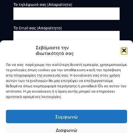
Το τηλέφωνό σας (Απαραίτητο)
Το Email σας (Απαραίτητο)
Σεβόμαστε την
ιδιωτικότητά σας
Για να σας παρέχουμε την καλύτερη δυνατή εμπειρία, χρησιμοποιούμε
τεχνολογίες όπως cookies για την αποθήκευση και/ή την πρόσβαση
στις πληροφορίες της συσκευής σας. Η συναίνεση σας στην χρήση
αυτών των τεχνολογιών θα μας επιτρέψει να επεξεργαστούμε
Η BOXmind παρέχει πληροφοριακές και συμβουλευτικές
δεδομένα όπως συμπεριφορά περιήγησης ή μοναδικά IDs σε αυτον τον
υπηρεσίες. Δεν προσφέρει υπηρεσίες ρύθμισης ή
ιστότοπο. Η μη συναίινεση ή η άρση αυτής μπορεί να επηρεάσει
διαγραφής οφειλών.
αρνητικά ορισμένες λειτουργίες.
Πολιτική Απορρήτου & Όροι Χρήσης
Συμφωνώ
Διαφωνώ