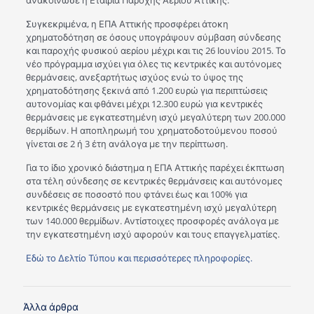
ανακοίνωσε η Εταιρία Παροχής Αερίου Αττικής.
Συγκεκριμένα, η ΕΠΑ Αττικής προσφέρει άτοκη
χρηματοδότηση σε όσους υπογράψουν σύμβαση σύνδεσης
και παροχής φυσικού αερίου μέχρι και τις 26 Ιουνίου 2015. Το
νέο πρόγραμμα ισχύει για όλες τις κεντρικές και αυτόνομες
θερμάνσεις, ανεξαρτήτως ισχύος ενώ το ύψος της
χρηματοδότησης ξεκινά από 1.200 ευρώ για περιπτώσεις
αυτονομίας και φθάνει μέχρι 12.300 ευρώ για κεντρικές
θερμάνσεις με εγκατεστημένη ισχύ μεγαλύτερη των 200.000
θερμίδων. Η αποπληρωμή του χρηματοδοτούμενου ποσού
γίνεται σε 2 ή 3 έτη ανάλογα με την περίπτωση.
Για το ίδιο χρονικό διάστημα η ΕΠΑ Αττικής παρέχει έκπτωση
στα τέλη σύνδεσης σε κεντρικές θερμάνσεις και αυτόνομες
συνδέσεις σε ποσοστό που φτάνει έως και 100% για
κεντρικές θερμάνσεις με εγκατεστημένη ισχύ μεγαλύτερη
των 140.000 θερμίδων. Αντίστοιχες προσφορές ανάλογα με
την εγκατεστημένη ισχύ αφορούν και τους επαγγελματίες.
Εδώ το Δελτίο Τύπου και περισσότερες πληροφορίες.
Άλλα άρθρα