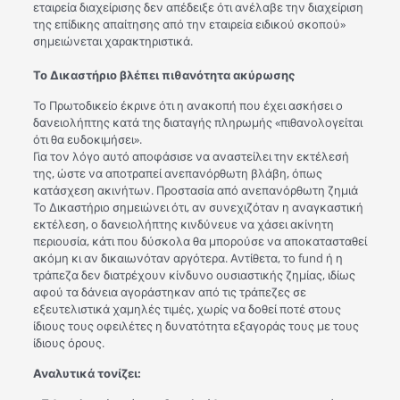
εταιρεία διαχείρισης δεν απέδειξε ότι ανέλαβε την διαχείριση
της επίδικης απαίτησης από την εταιρεία ειδικού σκοπού»
σημειώνεται χαρακτηριστικά.
Το Δικαστήριο βλέπει πιθανότητα ακύρωσης
Το Πρωτοδικείο έκρινε ότι η ανακοπή που έχει ασκήσει ο
δανειολήπτης κατά της διαταγής πληρωμής «πιθανολογείται
ότι θα ευδοκιμήσει».
Για τον λόγο αυτό αποφάσισε να αναστείλει την εκτέλεσή
της, ώστε να αποτραπεί ανεπανόρθωτη βλάβη, όπως
κατάσχεση ακινήτων. Προστασία από ανεπανόρθωτη ζημιά
Το Δικαστήριο σημειώνει ότι, αν συνεχιζόταν η αναγκαστική
εκτέλεση, ο δανειολήπτης κινδύνευε να χάσει ακίνητη
περιουσία, κάτι που δύσκολα θα μπορούσε να αποκατασταθεί
ακόμη κι αν δικαιωνόταν αργότερα. Αντίθετα, το fund ή η
τράπεζα δεν διατρέχουν κίνδυνο ουσιαστικής ζημίας, ιδίως
αφού τα δάνεια αγοράστηκαν από τις τράπεζες σε
εξευτελιστικά χαμηλές τιμές, χωρίς να δοθεί ποτέ στους
ίδιους τους οφειλέτες η δυνατότητα εξαγοράς τους με τους
ίδιους όρους.
Αναλυτικά τονίζει: