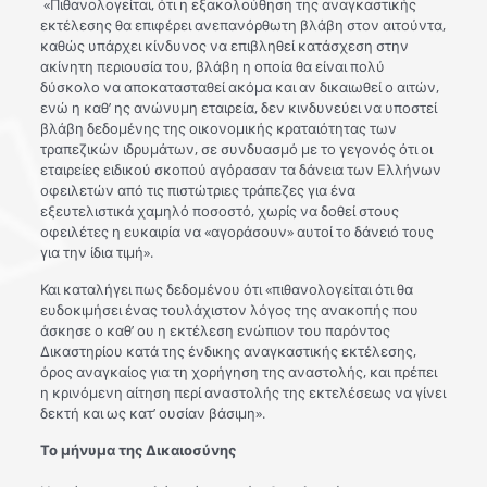
«Πιθανολογείται, ότι η εξακολούθηση της αναγκαστικής
εκτέλεσης θα επιφέρει ανεπανόρθωτη βλάβη στον αιτούντα,
καθώς υπάρχει κίνδυνος να επιβληθεί κατάσχεση στην
ακίνητη περιουσία του, βλάβη η οποία θα είναι πολύ
δύσκολο να αποκατασταθεί ακόμα και αν δικαιωθεί ο αιτών,
ενώ η καθ’ ης ανώνυμη εταιρεία, δεν κινδυνεύει να υποστεί
βλάβη δεδομένης της οικονομικής κραταιότητας των
τραπεζικών ιδρυμάτων, σε συνδυασμό με το γεγονός ότι οι
εταιρείες ειδικού σκοπού αγόρασαν τα δάνεια των Ελλήνων
οφειλετών από τις πιστώτριες τράπεζες για ένα
εξευτελιστικά χαμηλό ποσοστό, χωρίς να δοθεί στους
οφειλέτες η ευκαιρία να «αγοράσουν» αυτοί το δάνειό τους
για την ίδια τιμή».
Και καταλήγει πως δεδομένου ότι «πιθανολογείται ότι θα
ευδοκιμήσει ένας τουλάχιστον λόγος της ανακοπής που
άσκησε ο καθ’ ου η εκτέλεση ενώπιον του παρόντος
Δικαστηρίου κατά της ένδικης αναγκαστικής εκτέλεσης,
όρος αναγκαίος για τη χορήγηση της αναστολής, και πρέπει
η κρινόμενη αίτηση περί αναστολής της εκτελέσεως να γίνει
δεκτή και ως κατ’ ουσίαν βάσιμη».
Το μήνυμα της Δικαιοσύνης