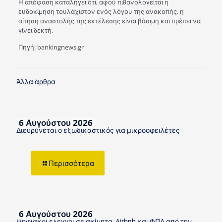
Η απόφαση καταλήγει ότι, αφού πιθανολογείται η
ευδοκίμηση τουλάχιστον ενός λόγου της ανακοπής, η
αίτηση αναστολής της εκτέλεσης είναι βάσιμη και πρέπει να
γίνει δεκτή.
Πηγή: bankingnews.gr
Άλλα άρθρα
6 Αυγούστου 2026
Διευρύνεται ο εξωδικαστικός για μικροοφειλέτες
Περισσότερα
6 Αυγούστου 2026
Ψηφιακοί έλεγχοι σε ακίνητα, Airbnb και ΦΠΑ από την