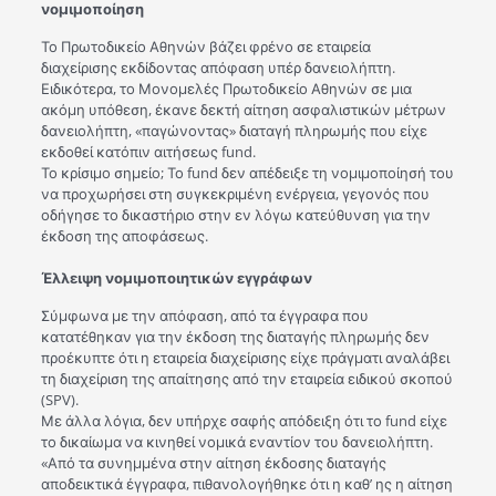
νομιμοποίηση
Το Πρωτοδικείο Αθηνών βάζει φρένο σε εταιρεία
διαχείρισης εκδίδοντας απόφαση υπέρ δανειολήπτη.
Ειδικότερα, το Μονομελές Πρωτοδικείο Αθηνών σε μια
ακόμη υπόθεση, έκανε δεκτή αίτηση ασφαλιστικών μέτρων
δανειολήπτη, «παγώνοντας» διαταγή πληρωμής που είχε
εκδοθεί κατόπιν αιτήσεως fund.
Το κρίσιμο σημείο; Το fund δεν απέδειξε τη νομιμοποίησή του
να προχωρήσει στη συγκεκριμένη ενέργεια, γεγονός που
οδήγησε το δικαστήριο στην εν λόγω κατεύθυνση για την
έκδοση της αποφάσεως.
Έλλειψη νομιμοποιητικών εγγράφων
Σύμφωνα με την απόφαση, από τα έγγραφα που
κατατέθηκαν για την έκδοση της διαταγής πληρωμής δεν
προέκυπτε ότι η εταιρεία διαχείρισης είχε πράγματι αναλάβει
τη διαχείριση της απαίτησης από την εταιρεία ειδικού σκοπού
(SPV).
Με άλλα λόγια, δεν υπήρχε σαφής απόδειξη ότι το fund είχε
το δικαίωμα να κινηθεί νομικά εναντίον του δανειολήπτη.
«Από τα συνημμένα στην αίτηση έκδοσης διαταγής
αποδεικτικά έγγραφα, πιθανολογήθηκε ότι η καθ’ ης η αίτηση