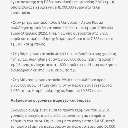
εγκατάστασης στη Ρόδο, συνολικής επιφανείας 7.823 τ.μ., η
οποία άλλαξε χέρια έναντι 8.700.000 ευρώ στα τέλη
Ιανουαρίου.
• Στον μητροπολιτικό πόλο Ελληνικού – Αγίου Κοσμά
πωλήθηκε ημιτελής κατοικία 330,3 τ.μ., με τίμημα 3.769.000
ευρώ (Απρίλιος 2025). Η τιμή ζώνης ανέρχεται στις 6.850
ευρώ και η τιμή πώλησης διαμορφώθηκε στις 7.538 ευρώ το
τ.μ., αν και ημιτελές.
• Στη Βάρη, μονοκατοικία 401,93 τ.μ. με βοηθητικούς χώρους
484,95 τ.μ. πωλήθηκε έναντι 3.300.000 ευρώ. Στην περιοχή η
τιμή ζώνης ανέρχεται στα 1.600 ευρώ το τ.μ. Η τιμή πώλησης
διαμορφώθηκε στις 8.210 ευρώ το τ.μ.
• Στη Μύκονο, μονοκατοικία 359,6 τ.μ. πωλήθηκε προς
3.800.000 ευρώ. Η τιμή ζώνης στην περιοχή ανέρχεται στα
1.050 το τ.μ. Η τιμή πώλησης έφθασε τις 10.567 ευρώ.
Αυξάνονται οι γονικές παροχές και δωρεές
Ελαφρώς αυξημένες είναι το πρώτο εξάμηνο του 2025 οι
γονικές παροχές και δωρεές σε σύγκριση με το πρώτο
εξάμηνο του 2024. Σύμφωνα με τα στοιχεία της ΑΑΔΕ, κατά
το πρώτο εξάμηνο καταγράφονται περισσότερες από 50.000