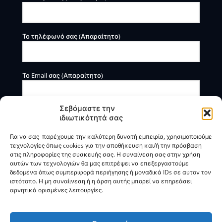
Το τηλέφωνό σας (Απαραίτητο)
Το Email σας (Απαραίτητο)
Σεβόμαστε την
ιδιωτικότητά σας
Για να σας παρέχουμε την καλύτερη δυνατή εμπειρία, χρησιμοποιούμε
τεχνολογίες όπως cookies για την αποθήκευση και/ή την πρόσβαση
στις πληροφορίες της συσκευής σας. Η συναίνεση σας στην χρήση
αυτών των τεχνολογιών θα μας επιτρέψει να επεξεργαστούμε
Η BOXmind παρέχει πληροφοριακές και συμβουλευτικές
δεδομένα όπως συμπεριφορά περιήγησης ή μοναδικά IDs σε αυτον τον
υπηρεσίες. Δεν προσφέρει υπηρεσίες ρύθμισης ή
ιστότοπο. Η μη συναίινεση ή η άρση αυτής μπορεί να επηρεάσει
διαγραφής οφειλών.
αρνητικά ορισμένες λειτουργίες.
Πολιτική Απορρήτου & Όροι Χρήσης