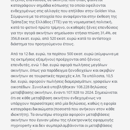
καταγράφουν σημάδια κόπωσης τα οποία οφείλονται
ενδεχομένως στις αλλαγές που επήλθαν στην Golden Visa.
Σύμφωνα με τα στοιχεία που αναφέρονται στην έκθεση της
Τράπεζας της Ελλάδος (ΤΤΕ) για τη νομισματική πολιτική,
κατά το φετινό πρώτο τρίμηνο, οι καθαρές ξένες επενδύσεις
για την αγορά ακινήτων σημείωσαν ετήσια πτώση 31,4%, σε
356,8 εκατ. ευρώ, από 520 εκατ. ευρώ κατά το αντίστοιχο
διάστημα του προηγούμενου έτους.
Από τα 12 δισ. ευρώ, τα περίπου 500 εκατ. ευρώ (σύμφωνα με
τις εκτιμήσεις εξαμήνου) προέρχονται από ξένους
επενδυτές, ενώ 1 δισ. ευρώ αφορά πωλήσεις μεγάλων
ακινήτων, όπως για παράδειγμα ξενοδοχείων και ακριβών
ακινήτων σε τουριστικές περιοχές κ.λπ. Τα υπόλοιπα, 10,5
δισ. ευρώ, αφορούν πωλήσεις διαμερισμάτων, γραφείων και
οικοπέδων. Συνολικά υποβλήθηκαν 108.228 δηλώσεις
μεταβίβασης ακινήτων, έναντι 107.928 το 2024. Σημειώνεται
ότι σε κάθε μεταβίβαση ακινήτου ενδεχομένως να
υπάρχουν περισσότερες από μία δηλώσεις, καθώς η εφορία
καταγράφει δικαιώματα (ποσοστά που ανήκουν στον κάθε
ιδιοκτήτη). Τα ανωτέρω στοιχεία αφορούν μεταβιβάσεις
ακινήτων που έγιναν μέσω της ηλεκτρονικής εφαρμογής
myproperty και δεν συμπεριλαμβάνονται οι μεταβιβάσεις