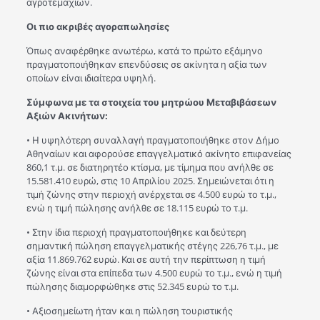
αγροτεμαχίων.
Οι πιο ακριβές αγοραπωλησίες
Όπως αναφέρθηκε ανωτέρω, κατά το πρώτο εξάμηνο
πραγματοποιήθηκαν επενδύσεις σε ακίνητα η αξία των
οποίων είναι ιδιαίτερα υψηλή.
Σύμφωνα με τα στοιχεία του μητρώου Μεταβιβάσεων
Αξιών Ακινήτων:
• Η υψηλότερη συναλλαγή πραγματοποιήθηκε στον Δήμο
Αθηναίων και αφορούσε επαγγελματικό ακίνητο επιφανείας
860,1 τ.μ. σε διατηρητέο κτίσμα, με τίμημα που ανήλθε σε
15.581.410 ευρώ, στις 10 Απριλίου 2025. Σημειώνεται ότι η
τιμή ζώνης στην περιοχή ανέρχεται σε 4.500 ευρώ το τ.μ.,
ενώ η τιμή πώλησης ανήλθε σε 18.115 ευρώ το τ.μ.
• Στην ίδια περιοχή πραγματοποιήθηκε και δεύτερη
σημαντική πώληση επαγγελματικής στέγης 226,76 τ.μ., με
αξία 11.869.762 ευρώ. Και σε αυτή την περίπτωση η τιμή
ζώνης είναι στα επίπεδα των 4.500 ευρώ το τ.μ., ενώ η τιμή
πώλησης διαμορφώθηκε στις 52.345 ευρώ το τ.μ.
• Αξιοσημείωτη ήταν και η πώληση τουριστικής