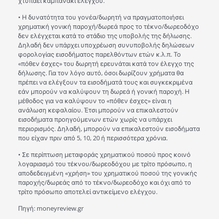
χτυπάει καμπανάκι ελέγχου.
• Η δυνατότητα του γονέα/δωρητή να πραγματοποιήσει
χρηματική γονική παροχή/δωρεά προς το τέκνο/δωρεοδόχο
δεν ελέγχεται κατά το στάδιο της υποβολής της δήλωσης.
Δηλαδή δεν υπάρχει υποχρέωση συνυποβολής δηλώσεων
φορολογίας εισοδήματος παρελθόντων ετών κ.λ.π. Το
«πόθεν έσχες» του δωρητή ερευνάται κατά τον έλεγχο της
δήλωσης. Για τον λόγο αυτό, όσοι δωρίζουν χρήματα θα
πρέπει να ελέγξουν τα εισοδήματά τους και συγκεκριμένα
εάν μπορούν να καλύψουν τη δωρεά ή γονική παροχή. Η
μέθοδος για να καλύψουν το «πόθεν έσχες» είναι η
ανάλωση κεφαλαίου. Έτσι μπορούν να επικαλεστούν
εισοδήματα προηγούμενων ετών χωρίς να υπάρχει
περιορισμός. Δηλαδή, μπορούν να επικαλεστούν εισοδήματα
που είχαν πριν από 5, 10, 20 ή περισσότερα χρόνια.
• Σε περίπτωση μεταφοράς χρηματικού ποσού προς κοινό
λογαριασμό του τέκνου/δωρεοδόχου με τρίτο πρόσωπο, η
αποδεδειγμένη «χρήση» του χρηματικού ποσού της γονικής
παροχής/δωρεάς από το τέκνο/δωρεοδόχο και όχι από το
τρίτο πρόσωπο αποτελεί αντικείμενο ελέγχου.
Πηγή: moneyreview.gr