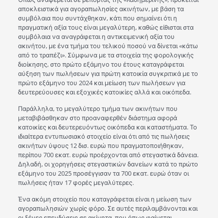
αποκλειστικά για αγοραπωλησίες ακινήτων, με βάση τα
συμβόλαια που συντάχθηκαν, κάτι που σημαίνει ότι η
πραγματική αξία τους είναι μεγαλύτερη, καθώς είθισται στα
συμβόλαια να αναγράφεται η αντικειμενική αξία του
ακινήτου, με ένα τμήμα του τελικού ποσού να δίνεται «κάτω
από το τραπέζι». Σύμφωνα με τα στοιχεία της φορολογικής
διοίκησης, στο πρώτο εξάμηνο του έτους καταγράφεται
αύξηση των πωλήσεων για πρώτη κατοικία συγκριτικά με το
πρώτο εξάμηνο του 2024 και μείωση των πωλήσεων για
δευτερεύουσες και εξοχικές κατοικίες αλλά και οικόπεδα.
Παράλληλα, το μεγαλύτερο τμήμα των ακινήτων που
μεταβιβάσθηκαν στο προαναφερθέν διάστημα αφορά
κατοικίες και δευτερευόντως οικόπεδα και καταστήματα. Το
ιδιαίτερα εντυπωσιακό στοιχείο είναι ότι από τις πωλήσεις
ακινήτων ύψους 12 δισ. ευρώ που πραγματοποιήθηκαν,
περίπου 700 εκατ. ευρώ προέρχονται από στεγαστικά δάνεια.
Δηλαδή, οι χορηγήσεις στεγαστικών δανείων κατά το πρώτο
εξάμηνο του 2025 προσέγγισαν τα 700 εκατ. ευρώ όταν οι
πωλήσεις ήταν 17 φορές μεγαλύτερες.
Ένα ακόμη στοιχείο που καταγράφεται είναι η μείωση των
αγοραπωλησιών χωρίς φόρο. Σε αυτές περιλαμβάνονται και
οι ξένες επενδύσεις σε ακίνητα, που όπως φαίνεται