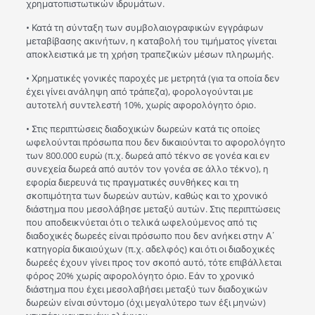
χρηματοπιστωτικών ιδρυμάτων.
• Κατά τη σύνταξη των συμβολαιογραφικών εγγράφων
μεταβίβασης ακινήτων, η καταβολή του τιμήματος γίνεται
αποκλειστικά με τη χρήση τραπεζικών μέσων πληρωμής.
• Χρηματικές γονικές παροχές με μετρητά (για τα οποία δεν
έχει γίνει ανάληψη από τράπεζα), φορολογούνται με
αυτοτελή συντελεστή 10%, χωρίς αφορολόγητο όριο.
• Στις περιπτώσεις διαδοχικών δωρεών κατά τις οποίες
ωφελούνται πρόσωπα που δεν δικαιούνται το αφορολόγητο
των 800.000 ευρώ (π.χ. δωρεά από τέκνο σε γονέα και εν
συνεχεία δωρεά από αυτόν τον γονέα σε άλλο τέκνο), η
εφορία διερευνά τις πραγματικές συνθήκες και τη
σκοπιμότητα των δωρεών αυτών, καθώς και το χρονικό
διάστημα που μεσολάβησε μεταξύ αυτών. Στις περιπτώσεις
που αποδεικνύεται ότι ο τελικά ωφελούμενος από τις
διαδοχικές δωρεές είναι πρόσωπο που δεν ανήκει στην Α΄
κατηγορία δικαιούχων (π.χ. αδελφός) και ότι οι διαδοχικές
δωρεές έχουν γίνει προς τον σκοπό αυτό, τότε επιβάλλεται
φόρος 20% χωρίς αφορολόγητο όριο. Εάν το χρονικό
διάστημα που έχει μεσολαβήσει μεταξύ των διαδοχικών
δωρεών είναι σύντομο (όχι μεγαλύτερο των έξι μηνών)