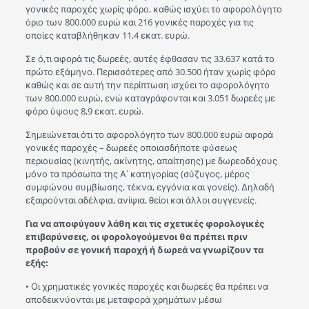
γονικές παροχές χωρίς φόρο, καθώς ισχύει το αφορολόγητο
όριο των 800.000 ευρώ και 216 γονικές παροχές για τις
οποίες καταβλήθηκαν 11,4 εκατ. ευρώ.
Σε ό,τι αφορά τις δωρεές, αυτές έφθασαν τις 33.637 κατά το
πρώτο εξάμηνο. Περισσότερες από 30.500 ήταν χωρίς φόρο
καθώς και σε αυτή την περίπτωση ισχύει το αφορολόγητο
των 800.000 ευρώ, ενώ καταγράφονται και 3.051 δωρεές με
φόρο ύψους 8,9 εκατ. ευρώ.
Σημειώνεται ότι το αφορολόγητο των 800.000 ευρώ αφορά
γονικές παροχές – δωρεές οποιασδήποτε φύσεως
περιουσίας (κινητής, ακίνητης, απαίτησης) με δωρεοδόχους
μόνο τα πρόσωπα της Α΄ κατηγορίας (σύζυγος, μέρος
συμφώνου συμβίωσης, τέκνα, εγγόνια και γονείς). Δηλαδή
εξαιρούνται αδέλφια, ανίψια, θείοι και άλλοι συγγενείς.
Για να αποφύγουν λάθη και τις σχετικές φορολογικές
επιβαρύνσεις, οι φορολογούμενοι θα πρέπει πριν
προβούν σε γονική παροχή ή δωρεά να γνωρίζουν τα
εξής:
• Οι χρηματικές γονικές παροχές και δωρεές θα πρέπει να
αποδεικνύονται με μεταφορά χρημάτων μέσω