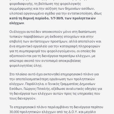
φοροδιαφυγής, τη βελτίωση της φορολογικής
συμμόρφωσης και την αύξηση των δημοσίων εσόδων,
υλοποιεί οργανωμένο σχέδιο για την εντατικοποίηση, ιδίως
κατά τη θερινή περίοδο, 1/7-30/9, των προληπτικών
ελέγχων
.
Οι έλεγχοι αυτοί δεν αποσκοπούν μόνο στη διαπίστωση
τυπικών παραβάσεων μη έκδοσης στοιχείων και στην
επιβολή των αντίστοιχων προστίμων, αλλά αποτελούν και
ένα σημαντικό εργαλείο για την καταγραφή πληροφοριών
για τη συμπεριφορά του φορολογούμενου, οι οποίες θα
αξιοποιούνται για τη διενέργεια περαιτέρω ελέγχων, με
απώτερο σκοπό τον εντοπισμό αποκρυβείσας
φορολογητέας ύλης.
Στο πλαίσιο αυτό έχει εκπονηθεί επιχειρησιακό πλάνο για
την αποτελεσματικότερη οργάνωση των προληπτικών
ελέγχων. Παράλληλα, ο Γενικός Γραμματέας Δημοσίων
Εσόδων, Γιώργος Πιτσιλής, εξέδωσε αναλυτικές οδηγίες για
τη διενέργεια των ελέγχων αυτών προς τις υπηρεσίες που
τους διενεργούν.
Το επιχειρησιακό πλάνο περιλαμβάνει τη διενέργεια περίπου
30.000 προληπτικών ελέγχων από τις Δ.Ο.Υ. και μεγάλο