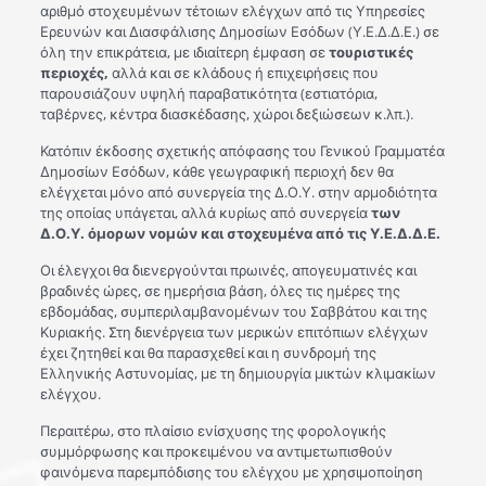
αριθμό στοχευμένων τέτοιων ελέγχων από τις Υπηρεσίες
Ερευνών και Διασφάλισης Δημοσίων Εσόδων (Υ.Ε.Δ.Δ.Ε.) σε
όλη την επικράτεια, με ιδιαίτερη έμφαση σε
τουριστικές
περιοχές,
αλλά και σε κλάδους ή επιχειρήσεις που
παρουσιάζουν υψηλή παραβατικότητα (εστιατόρια,
ταβέρνες, κέντρα διασκέδασης, χώροι δεξιώσεων κ.λπ.).
Κατόπιν έκδοσης σχετικής απόφασης του Γενικού Γραμματέα
Δημοσίων Εσόδων, κάθε γεωγραφική περιοχή δεν θα
ελέγχεται μόνο από συνεργεία της Δ.Ο.Υ. στην αρμοδιότητα
της οποίας υπάγεται, αλλά κυρίως από συνεργεία
των
Δ.Ο.Υ. όμορων νομών και στοχευμένα από τις Υ.Ε.Δ.Δ.Ε.
Οι έλεγχοι θα διενεργούνται πρωινές, απογευματινές και
βραδινές ώρες, σε ημερήσια βάση, όλες τις ημέρες της
εβδομάδας, συμπεριλαμβανομένων του Σαββάτου και της
Κυριακής. Στη διενέργεια των μερικών επιτόπιων ελέγχων
έχει ζητηθεί και θα παρασχεθεί και η συνδρομή της
Ελληνικής Αστυνομίας, με τη δημιουργία μικτών κλιμακίων
ελέγχου.
Περαιτέρω, στο πλαίσιο ενίσχυσης της φορολογικής
συμμόρφωσης και προκειμένου να αντιμετωπισθούν
φαινόμενα παρεμπόδισης του ελέγχου με χρησιμοποίηση