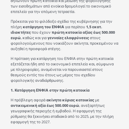
δηλώνουν πρώτη κατοικία και μείωση της φορολόγησης
των εισοδημάτων από ενοίκια δρομολογεί το οικονομικό
επιτελείο για την επόμενη τετραετία.
Πρόκειται για το φιλόδοξο σχέδιο της κυβέρνησης για την
πλήρη
κατάργηση του ΕΝΦΙΑ
για περίπου
1,5 εκατ.
ιδιοκτήτες
που έχουν
πρώτη κατοικία αξίας έως 500.000
ευρώ
, καθώς και για
γενναίες ελαφρύνσεις
στους
φορολογούμενους που νοικιάζουν ακίνητα, προκειμένου να
αυξηθεί η προσφορά στέγης.
Η πρόταση για κατάργηση του ΕΝΦΙΑ στην πρώτη κατοικία
εξετάζεται ήδη από το οικονομικό επιτελείο και, σύμφωνα
με πληροφορίες, αναμένεται να παρουσιαστεί στους
θεσμούς εντός του έτους ως μέρος του σχεδίου
φορολογικής αναδιάρθρωσης.
1. Κατάργηση ΕΝΦΙΑ στην πρώτη κατοικία
Η πρόβλεψη αφορά
ακίνητα κύριας κατοικίας
με
αντικειμενική αξία έως 500.000 ευρώ
, ανεξαρτήτως
γεωγραφικής περιοχής ή εμβαδού. Η εφαρμογή της
ρύθμισης θα ξεκινήσει σταδιακά από το 2025, με την πλήρη
εφαρμογή της το 2027.