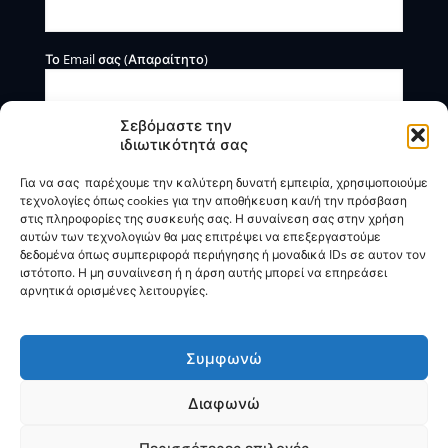
Το Email σας (Απαραίτητο)
Σεβόμαστε την
ιδιωτικότητά σας
Για να σας παρέχουμε την καλύτερη δυνατή εμπειρία, χρησιμοποιούμε
τεχνολογίες όπως cookies για την αποθήκευση και/ή την πρόσβαση
στις πληροφορίες της συσκευής σας. Η συναίνεση σας στην χρήση
αυτών των τεχνολογιών θα μας επιτρέψει να επεξεργαστούμε
Η BOXmind παρέχει πληροφοριακές και συμβουλευτικές
δεδομένα όπως συμπεριφορά περιήγησης ή μοναδικά IDs σε αυτον τον
υπηρεσίες. Δεν προσφέρει υπηρεσίες ρύθμισης ή
ιστότοπο. Η μη συναίινεση ή η άρση αυτής μπορεί να επηρεάσει
διαγραφής οφειλών.
αρνητικά ορισμένες λειτουργίες.
Πολιτική Απορρήτου & Όροι Χρήσης
Συμφωνώ
Διαφωνώ
© 2025
BOXmind
Σύμβουλοι Επιχειρήσεων | All Rights
Reserved |
SEO
by
VNG
Περισσότερες επιλογές