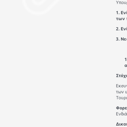
Υπουρ
1. Ε
των 
2. Ε
3. Ν
1
Στόχ
Εκσυ
των 
Τουρι
Φορε
Ενδι
Δικα