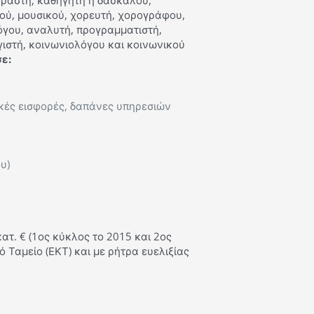
φραστή, καθηγητή ή δασκάλου,
ού, μουσικού, χορευτή, χορογράφου,
γου, αναλυτή, προγραμματιστή,
ιστή, κοινωνιολόγου και κοινωνικού
ε:
ικές εισφορές, δαπάνες υπηρεσιών
υ)
κατ. € (1ος κύκλος το 2015 και 2ος
Ταμείο (ΕΚΤ) και με ρήτρα ευελιξίας