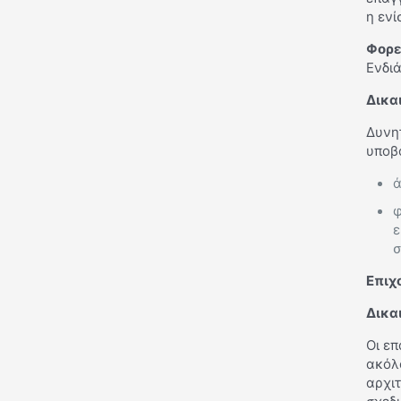
η εν
Φορε
Ενδι
Δικα
Δυνητ
υποβο
ά
φ
ε
σ
Επιχ
Δικα
Οι επ
ακόλο
αρχι