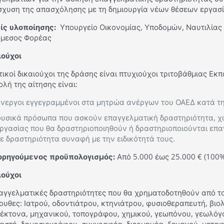
ίσχυση της απασχόλησης με τη δημιουργία νέων θέσεων εργασί
ίς υλοποίησης
:
Υπουργείο Οικονομίας, Υποδομών, Ναυτιλίας 
άμεσος Φορέας
ιούχοι
ικοί δικαιούχοι της δράσης είναι πτυχιούχοι τριτοβάθμιας Εκ
λή της αίτησης είναι:
νεργοι εγγεγραμμένοι στα μητρώα ανέργων του ΟΑΕΔ κατά τη
υσικά πρόσωπα που ασκούν επαγγελματική δραστηριότητα, χ
ργασίας που θα δραστηριοποιηθούν ή δραστηριοποιούνται επαγ
ε δραστηριότητα συναφή με την ειδικότητά τους.
ορηγούμενος προϋπολογισμός
:
Από 5.000 έως 25.000 € (100%
ιούχοι
αγγελματικές δραστηριότητες που θα χρηματοδοτηθούν από το
υθες: Ιατρού, οδοντιάτρου, κτηνιάτρου, φυσιοθεραπευτή, βιο
τέκτονα, μηχανικού, τοπογράφου, χημικού, γεωπόνου, γεωλό