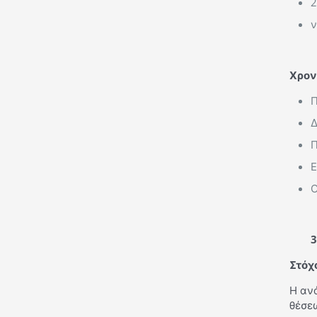
2
ν
Χρον
Π
Δ
Π
Ε
Ο
3
Στόχ
Η αν
θέσεω