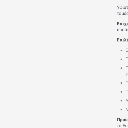
Υφιστ
τομέα
Επιχ
προϋ
Επιλ
Ε
Π
Π
ε
Π
Π
Α
Μ
Προϋ
το Ε