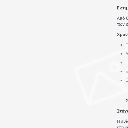
Εκτι
Από 6
των 
Χρον
Π
Δ
Π
Ε
Ο
2
Στόχ
H εν
επαγ