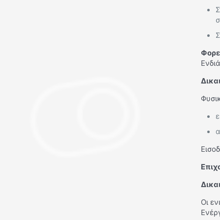
Σ
σ
Σ
Φορε
Ενδι
Δικα
Φυσι
ε
α
Εισο
Επιχ
Δικα
Οι ε
Ενέργ