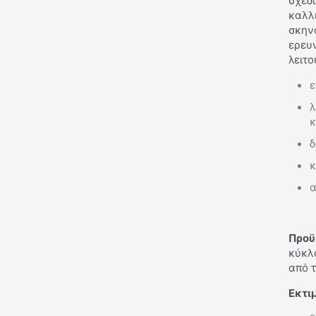
σχεδ
καλλ
σκην
ερευ
λειτο
ε
λ
κ
δ
κ
α
Προϋ
κύκλο
από 
Εκτι