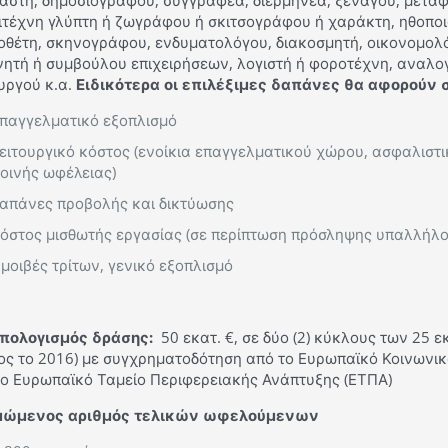
ιαστή, δημοσιογράφου, συγγραφέα, διερμηνέα, ξεναγού, μετα
ιτέχνη γλύπτη ή ζωγράφου ή σκιτσογράφου ή χαράκτη, ηθοποι
οθέτη, σκηνογράφου, ενδυματολόγου, διακοσμητή, οικονομολό
νητή ή συμβούλου επιχειρήσεων, λογιστή ή φοροτέχνη, αναλογ
υργού κ.α.
Ειδικότερα οι επιλέξιμες δαπάνες θα αφορούν σ
παγγελματικό εξοπλισμό
ειτουργικό κόστος (ενοίκια επαγγελματικού χώρου, ασφαλιστ
οινής ωφέλειας)
απάνες προβολής και δικτύωσης
όστος μισθωτής εργασίας (σε περίπτωση πρόσληψης υπαλλήλο
μοιβές τρίτων, γενικό εξοπλισμό
πολογισμός δράσης:
50 εκατ. €, σε δύο (2) κύκλους των 25 ε
ς το 2016) με συγχρηματοδότηση από το Ευρωπαϊκό Κοινωνικό 
το Ευρωπαϊκό Ταμείο Περιφερειακής Ανάπτυξης (ΕΤΠΑ)
μώμενος αριθμός τελικών ωφελούμενων