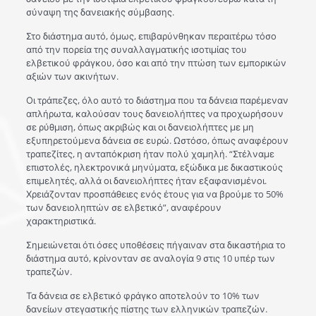
σύναψη της δανειακής σύμβασης.
Στο διάστημα αυτό, όμως, επιβαρύνθηκαν περαιτέρω τόσο
από την πορεία της συναλλαγματικής ισοτιμίας του
ελβετικού φράγκου, όσο και από την πτώση των εμπορικών
αξιών των ακινήτων.
Οι τράπεζες, όλο αυτό το διάστημα που τα δάνεια παρέμεναν
απλήρωτα, καλούσαν τους δανειολήπτες να προχωρήσουν
σε ρύθμιση, όπως ακριβώς και οι δανειολήπτες με μη
εξυπηρετούμενα δάνεια σε ευρώ. Ωστόσο, όπως αναφέρουν
τραπεζίτες, η ανταπόκριση ήταν πολύ χαμηλή. “Στέλναμε
επιστολές, ηλεκτρονικά μηνύματα, εξώδικα με δικαστικούς
επιμελητές, αλλά οι δανειολήπτες ήταν εξαφανισμένοι.
Χρειάζονταν προσπάθειες ενός έτους για να βρούμε το 50%
των δανειοληπτών σε ελβετικό”, αναφέρουν
χαρακτηριστικά.
Σημειώνεται ότι όσες υποθέσεις πήγαιναν στα δικαστήρια το
διάστημα αυτό, κρίνονταν σε αναλογία 9 στις 10 υπέρ των
τραπεζών.
Τα δάνεια σε ελβετικό φράγκο αποτελούν το 10% των
δανείων στεγαστικής πίστης των ελληνικών τραπεζών.