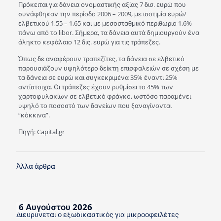
Πρόκειται για δάνεια ονομαστικής αξίας 7 δισ. ευρώ που
συνάφθηκαν την περίοδο 2006 – 2009, με ισοτιμία ευρώ/
ελβετικού 1,55 – 1,65 και με μεσοσταθμικό περιθώριο 1,6%
πάνω από το libor. Σήμερα, τα δάνεια αυτά δημιουργούν ένα
άληκτο κεφάλαιο 12 δις. ευρώ για τις τράπεζες.
Όπως δε αναφέρουν τραπεζίτες, τα δάνεια σε ελβετικό
παρουσιάζουν υψηλότερο δείκτη επισφαλειών σε σχέση με
τα δάνεια σε ευρώ και συγκεκριμένα 35% έναντι 25%
αντίστοιχα. Οι τράπεζες έχουν ρυθμίσει το 45% των
χαρτοφυλακίων σε ελβετικό φράγκο, ωστόσο παραμένει
υψηλό το ποσοστό των δανείων που ξαναγίνονται
“κόκκινα”.
Πηγή: Capital.gr
Άλλα άρθρα
6 Αυγούστου 2026
Διευρύνεται ο εξωδικαστικός για μικροοφειλέτες