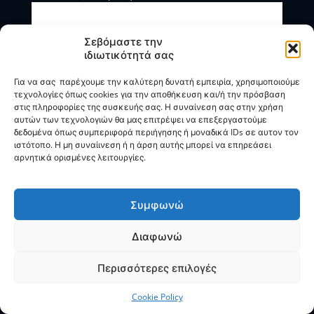
Σεβόμαστε την
ιδιωτικότητά σας
Για να σας παρέχουμε την καλύτερη δυνατή εμπειρία, χρησιμοποιούμε
τεχνολογίες όπως cookies για την αποθήκευση και/ή την πρόσβαση
στις πληροφορίες της συσκευής σας. Η συναίνεση σας στην χρήση
αυτών των τεχνολογιών θα μας επιτρέψει να επεξεργαστούμε
Η BOXmind παρέχει πληροφοριακές και συμβουλευτικές
δεδομένα όπως συμπεριφορά περιήγησης ή μοναδικά IDs σε αυτον τον
υπηρεσίες. Δεν προσφέρει υπηρεσίες ρύθμισης ή
ιστότοπο. Η μη συναίινεση ή η άρση αυτής μπορεί να επηρεάσει
διαγραφής οφειλών.
αρνητικά ορισμένες λειτουργίες.
Πολιτική Απορρήτου & Όροι Χρήσης
Συμφωνώ
Διαφωνώ
© 2025
BOXmind
Σύμβουλοι Επιχειρήσεων | All Rights
Reserved |
SEO
by
VNG
Περισσότερες επιλογές
Cookie Policy