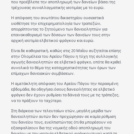
που προέβλεπε την αποπληρωμή των δανείων βάσει της
τρέχουσας συναλλαγματικής ισοτιμίας με το ευρώ.
Η απόφαση του ανωτάτου δικαστηρίου ουσιαστικά
υιοθέτησε την επιχειρηματολογία των τραπεζών,
απορρίπτοντας το ζητούμενο των δανειοληπτών για
επανακαθορισμό των δόσεων των δανείων τους στην
αρχική ισοτιμία ελβετικού φράγκου και ευρώ.
Είναι δε καθοριστική, καθώς στις 20 Μαΐου συζητείται επίσης
στην Ολομέλεια του Αρείου Πάγου η τύχη της συλλογικής
αγωγής δανειοληπτών σε ελβετικό φράγκο, οπότε θα κριθεί
συνολικά το θέμα της καταχρηστικότητας των όρων των
επίμαχων δανειακών συμβάσεων.
Η αμετάκλητη απόφαση του Αρείου Πάγου την περασμένη
εβδομάδα, θα οδηγήσει όσους δανειολήπτες σε ελβετικό
φράγκο δεν έχουν ρυθμίσει τα δάνειά τους με τις τράπεζες,
να το πράξουν το ταχύτερο.
Στη διάρκεια των τελευταίων ετών, μεγάλη μερίδα των
δανειοληπτών αυτών δεν προχώρησαν σε καμία ρύθμιση
του δανείου τους, ευελπιστώντας ότι θα μπορέσουν να
εξασφαλίσουν δια της νομικής οδού αποπληρωμή του
δανείου με την ισοτιμία ελβετικού φράγκου/ευρώ κατά τη