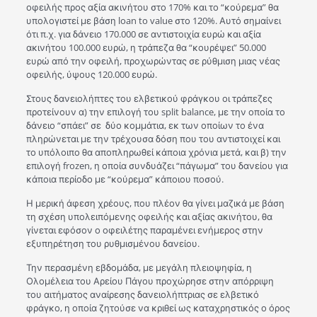
οφειλής προς αξία ακινήτου στο 170% και το “κούρεμα” θα
υπολογιστεί με βάση loan to value στο 120%. Αυτό σημαίνει
ότι π.χ. για δάνειο 170.000 σε αντιστοιχία ευρώ και αξία
ακινήτου 100.000 ευρώ, η τράπεζα θα “κουρέψει” 50.000
ευρώ από την οφειλή, προχωρώντας σε ρύθμιση μιας νέας
οφειλής, ύψους 120.000 ευρώ.
Στους δανειολήπτες του ελβετικού φράγκου οι τράπεζες
προτείνουν α) την επιλογή του split balance, με την οποία το
δάνειο “σπάει” σε δύο κομμάτια, εκ των οποίων το ένα
πληρώνεται με την τρέχουσα δόση που του αντιστοιχεί και
το υπόλοιπο θα αποπληρωθεί κάποια χρόνια μετά, και β) την
επιλογή frozen, η οποία συνδυάζει “πάγωμα” του δανείου για
κάποια περίοδο με “κούρεμα” κάποιου ποσού.
Η μερική άφεση χρέους, που πλέον θα γίνει μαζικά με βάση
τη σχέση υπολειπόμενης οφειλής και αξίας ακινήτου, θα
γίνεται εφόσον ο οφειλέτης παραμένει ενήμερος στην
εξυπηρέτηση του ρυθμισμένου δανείου.
Την περασμένη εβδομάδα, με μεγάλη πλειοψηφία, η
Ολομέλεια του Αρείου Πάγου προχώρησε στην απόρριψη
του αιτήματος αναίρεσης δανειολήπτριας σε ελβετικό
φράγκο, η οποία ζητούσε να κριθεί ως καταχρηστικός ο όρος