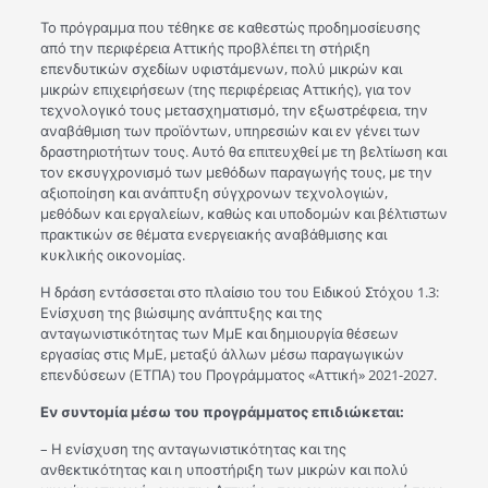
Το πρόγραμμα που τέθηκε σε καθεστώς προδημοσίευσης
από την περιφέρεια Αττικής προβλέπει τη στήριξη
επενδυτικών σχεδίων υφιστάμενων, πολύ μικρών και
μικρών επιχειρήσεων (της περιφέρειας Αττικής), για τον
τεχνολογικό τους μετασχηματισμό, την εξωστρέφεια, την
αναβάθμιση των προϊόντων, υπηρεσιών και εν γένει των
δραστηριοτήτων τους. Αυτό θα επιτευχθεί με τη βελτίωση και
τον εκσυγχρονισμό των μεθόδων παραγωγής τους, με την
αξιοποίηση και ανάπτυξη σύγχρονων τεχνολογιών,
μεθόδων και εργαλείων, καθώς και υποδομών και βέλτιστων
πρακτικών σε θέματα ενεργειακής αναβάθμισης και
κυκλικής οικονομίας.​​​
Η δράση εντάσσεται στο πλαίσιο του του Ειδικού Στόχου 1.3:
Ενίσχυση της βιώσιμης ανάπτυξης και της
ανταγωνιστικότητας των ΜμΕ και δημιουργία θέσεων
εργασίας στις ΜμΕ, μεταξύ άλλων μέσω παραγωγικών
επενδύσεων (ΕΤΠΑ) του Προγράμματος «Αττική» 2021-2027.
Εν συντομία μέσω του προγράμματος επιδιώκεται:
– Η ενίσχυση της ανταγωνιστικότητας και της
ανθεκτικότητας και η υποστήριξη των μικρών και πολύ