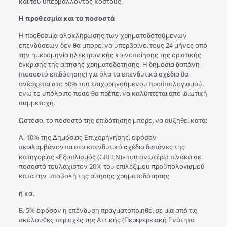
και του υπερβάλλοντος κόστους.
Η προθεσμία και τα ποσοστά
Η προθεσμία ολοκλήρωσης των χρηματοδοτούμενων
επενδύσεων δεν θα μπορεί να υπερβαίνει τους 24 μήνες από
την ημερομηνία ηλεκτρονικής κοινοποίησης της οριστικής
έγκρισης της αίτησης χρηματοδότησης. Η δημόσια δαπάνη
(ποσοστό επιδότησης) για όλα τα επενδυτικά σχέδια θα
ανέρχεται στο 50% του επιχορηγούμενου προϋπολογισμού,
ενώ το υπόλοιπο ποσό θα πρέπει να καλύπτεται από ιδιωτική
συμμετοχή.
Ωστόσο, το ποσοστό της επιδότησης μπορεί να αυξηθεί κατά:
Α. 10% της Δημόσιας Επιχορήγησης, εφόσον
περιλαμβάνονται στο επενδυτικό σχέδιο δαπάνες της
κατηγορίας «Εξοπλισμός (GREEN)» του ανωτέρω πίνακα σε
ποσοστό τουλάχιστον 20% του επιλέξιμου προϋπολογισμού
κατά την υποβολή της αίτησης χρηματοδότησης.
ή και
Β. 5% εφόσον η επένδυση πραγματοποιηθεί σε μία από τις
ακόλουθες περιοχές της Αττικής (Περιφερειακή Ενότητα