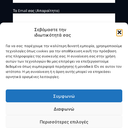
Το Email σας (Απαραίτητο)
Σεβόμαστε την
ιδιωτικότητά σας
Για να σας παρέχουμε την καλύτερη δυνατή εμπειρία, χρησιμοποιούμε
τεχνολογίες όπως cookies για την αποθήκευση και/ή την πρόσβαση
στις πληροφορίες της συσκευής σας. Η συναίνεση σας στην χρήση
αυτών των τεχνολογιών θα μας επιτρέψει να επεξεργαστούμε
Η BOXmind παρέχει πληροφοριακές και συμβουλευτικές
δεδομένα όπως συμπεριφορά περιήγησης ή μοναδικά IDs σε αυτον τον
υπηρεσίες. Δεν προσφέρει υπηρεσίες ρύθμισης ή
ιστότοπο. Η μη συναίινεση ή η άρση αυτής μπορεί να επηρεάσει
διαγραφής οφειλών.
αρνητικά ορισμένες λειτουργίες.
Πολιτική Απορρήτου & Όροι Χρήσης
Συμφωνώ
Διαφωνώ
© 2025
BOXmind
Σύμβουλοι Επιχειρήσεων | All Rights
Reserved |
SEO
by
VNG
Περισσότερες επιλογές